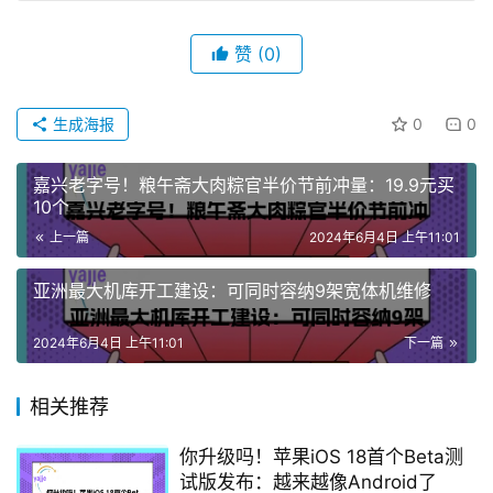
赞
(0)
生成海报
0
0
嘉兴老字号！粮午斋大肉粽官半价节前冲量：19.9元买
10个
上一篇
2024年6月4日 上午11:01
亚洲最大机库开工建设：可同时容纳9架宽体机维修
2024年6月4日 上午11:01
下一篇
相关推荐
你升级吗！苹果iOS 18首个Beta测
试版发布：越来越像Android了