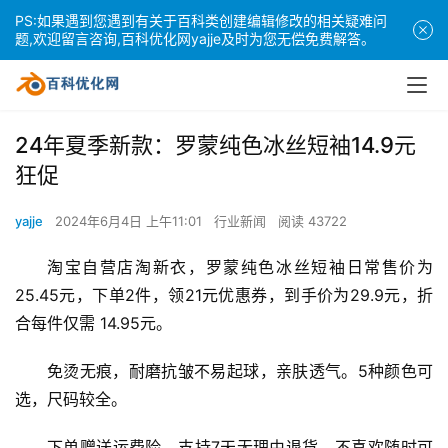
PS:如果遇到您遇到有关于百科类创建编辑修改的相关疑难问
题,欢迎留言咨询,百科优化网yajje及时为您无偿免费解答。
24年夏季新款：罗蒙纯色冰丝短袖14.9元
狂促
yajje
2024年6月4日 上午11:01
行业新闻
阅读 43722
淘宝自营店淘新衣，罗蒙纯色冰丝短袖日常售价为
25.45元，下单2件，领21元优惠券，到手价为29.9元，折
合每件仅需 14.95元。
免烫无痕，耐磨抗皱不易起球，亲肤透气。5种颜色可
选，尺码较全。
下单赠送运费险，支持7天无理由退货，不喜欢随时可