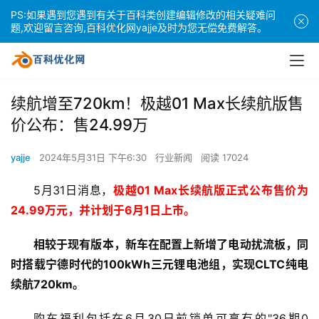
PS:如果遇到您遇到有关于百科类创建编辑修改的相关疑难问
题,欢迎留言咨询,百科优化网yajje及时为您无偿免费解答。
续航增至720km！极越01 Max长续航版售
价公布：售24.99万
yajje
2024年5月31日 下午6:30
行业新闻
阅读 17024
5月31日消息，
极越01 Max长续航版正式公布售价为
24.99万元，并计划于6月1日上市。
相较于现有版本，新车在配置上新增了电动扰流板，同
时搭载宁德时代的100kWh三元锂电池组，实现CLTC纯电
续航720km。
购车福利包括在6月30日前锁单可享有的"36期0