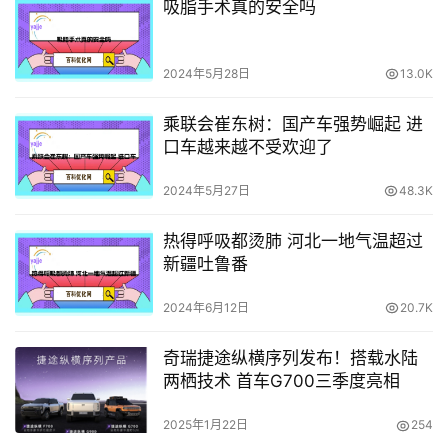
吸脂手术真的安全吗
2024年5月28日
13.0K
乘联会崔东树：国产车强势崛起 进
口车越来越不受欢迎了
2024年5月27日
48.3K
热得呼吸都烫肺 河北一地气温超过
新疆吐鲁番
2024年6月12日
20.7K
奇瑞捷途纵横序列发布！搭载水陆
两栖技术 首车G700三季度亮相
2025年1月22日
254