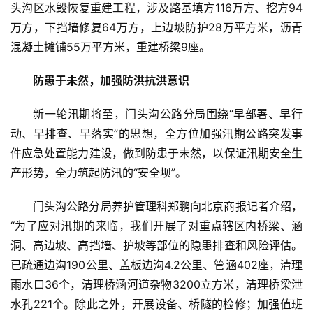
头沟区水毁恢复重建工程，涉及路基填方116万方、挖方94
万方，下挡墙修复64万方，上边坡防护28万平方米，沥青
混凝土摊铺55万平方米，重建桥梁9座。
防患于未然，加强防洪抗洪意识
新一轮汛期将至，门头沟公路分局围绕“早部署、早行
动、早排查、早落实”的思想，全方位加强汛期公路突发事
件应急处置能力建设，做到防患于未然，以保证汛期安全生
产形势，全力筑起防汛的“安全坝”。
门头沟公路分局养护管理科郑鹏向北京商报记者介绍，
“为了应对汛期的来临，我们开展了对重点辖区内桥梁、涵
洞、高边坡、高挡墙、护坡等部位的隐患排查和风险评估。
已疏通边沟190公里、盖板边沟4.2公里、管涵402座，清理
雨水口36个，清理桥涵河道杂物3200立方米，清理桥梁泄
水孔221个。除此之外，开展设备、桥隧的检修；加强值班