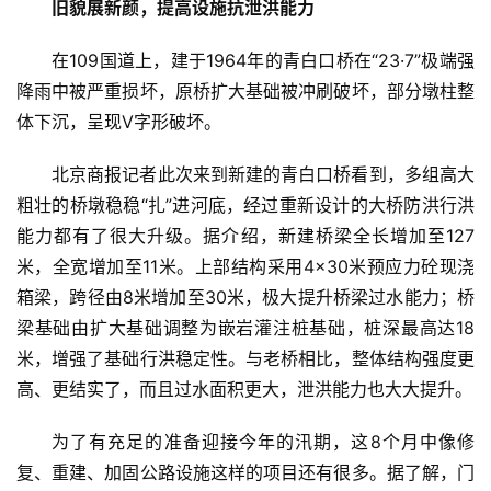
旧貌展新颜，提高设施抗泄洪能力
在109国道上，建于1964年的青白口桥在“23·7”极端强
降雨中被严重损坏，原桥扩大基础被冲刷破坏，部分墩柱整
体下沉，呈现V字形破坏。
北京商报记者此次来到新建的青白口桥看到，多组高大
粗壮的桥墩稳稳“扎”进河底，经过重新设计的大桥防洪行洪
能力都有了很大升级。据介绍，新建桥梁全长增加至127
米，全宽增加至11米。上部结构采用4×30米预应力砼现浇
箱梁，跨径由8米增加至30米，极大提升桥梁过水能力；桥
梁基础由扩大基础调整为嵌岩灌注桩基础，桩深最高达18
米，增强了基础行洪稳定性。与老桥相比，整体结构强度更
高、更结实了，而且过水面积更大，泄洪能力也大大提升。
为了有充足的准备迎接今年的汛期，这8个月中像修
复、重建、加固公路设施这样的项目还有很多。据了解，门