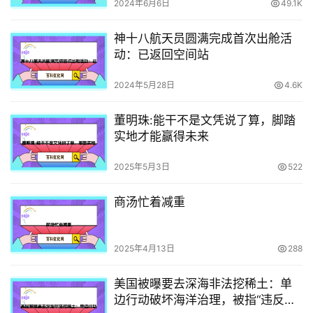
2024年6月6日
49.1K
神十八航天员圆满完成首次出舱活
动：已返回空间站
2024年5月28日
4.6K
董明珠:能干不是文凭说了算，脚踏
实地才能赢得未来
2025年5月3日
522
商汤忙着减重
2025年4月13日
288
美国被曝要去深海非法挖稀土：单
边行动破坏海洋治理，被指“违反国