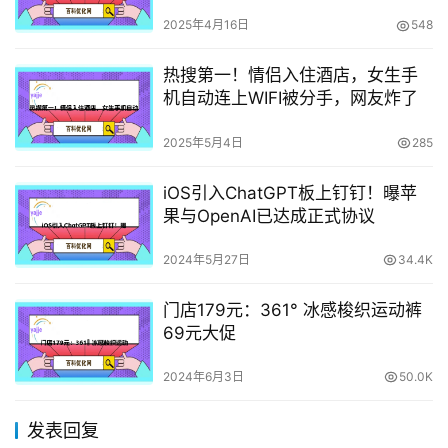
际法”
2025年4月16日
548
热搜第一！情侣入住酒店，女生手
机自动连上WIFI被分手，网友炸了
2025年5月4日
285
iOS引入ChatGPT板上钉钉！曝苹
果与OpenAI已达成正式协议
2024年5月27日
34.4K
门店179元：361° 冰感梭织运动裤
69元大促
2024年6月3日
50.0K
发表回复