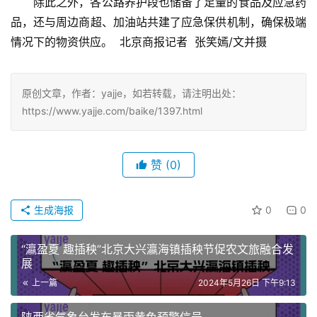
除此之外，各公路养护段也储备了足量的食品及应急药
品，还与周边商超、加油站共建了应急保供机制，确保极端
情况下的物资供应。  北京商报记者  张笑嫣/文并摄
原创文章，作者：yajje，如若转载，请注明出处：
https://www.yajje.com/baike/1397.html
赞
(0)
生成海报
0
0
“瀛盈夏 趣插秧”北京大兴瀛海镇插秧节促农文旅融合发
展
上一篇
2024年5月26日 下午9:13