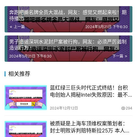
奔跑吧撕名牌全员大混战，网友：感觉又燃起来啦！期
待播出
上一篇
2024年5月21日 下午6:30
男子造谣深圳水泥封尸案被行拘，网友：必须严厉遏制
造谣行为
2024年5月21日 下午6:30
下一篇
相关推荐
蓝红绿三巨头时代正式终结！台积
电创始人揭秘Intel失败原因：最不
该做的就是芯片代工
2024年12月12日
294
被质疑是上海车顶维权案策划者：
封士明败诉判赔特斯拉25万 本人回