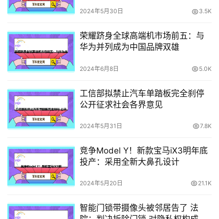
应
2024年5月30日
3.5K
荣耀跻身全球高端机市场前五：与
华为并列成为中国品牌双雄
2024年6月8日
5.0K
工信部拟禁止汽车单踏板完全刹停
公开征求社会各界意见
2024年5月31日
7.8K
竞争Model Y！新款宝马iX3明年底
投产：采用全新大鼻孔设计
2024年5月20日
21.1K
智能门锁带摄像头被邻居告了 法