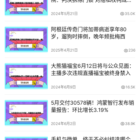
院：判决拆除门锁 对隐私权构成威
胁
2024年5月21日
35.0K
阿根廷传奇门将加蒂病逝享年80
岁，遛狗时摔倒，晚年频批梅西
2025年4月21日
236
大熊猫福宝6月12日将与公众见面：
主播多次违规直播福宝被终身禁入
2024年6月9日
16.5K
5月交付30578辆！鸿蒙智行发布销
量报告：环比增长3.19%
2024年6月2日
38.9K
手机与微单，终于不必纠结选哪个