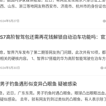
西、山东、浙江等地网友称西安市、济南市、杭州市的身份证也
省名。 按照规定，对于省会城市或…
2024年5月27日
S7高阶智驾包还需再花钱解锁自动泊车功能吗：官
消息，智界汽车发布了第二期答网友热门问题，此次共有10项，都
相关的硬核内容。 1、智界S7搭载的华为高阶智能驾驶在泊车方
，哪些已上线？ 智界S7全…
2024年5月30日
4
男子钓鱼遇形似变异凸眼鱼 疑被感染
消息，近日，广东东莞。男子钓鱼时遇凸眼鱼，眼球凸出眼眶出血
疑似感染。 去年，就有网友钓到过类似的凸眼鱼，有人表示除
染外，被电打也有可能造成这种情…