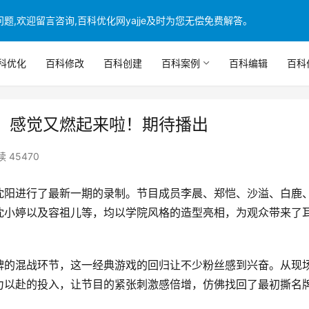
,欢迎留言咨询,百科优化网yajje及时为您无偿免费解答。
科优化
百科修改
百科创建
百科案例
百科编辑
百科
：感觉又燃起来啦！期待播出
 45470
沈阳进行了最新一期的录制。节目成员李晨、郑恺、沙溢、白鹿
沈小婷以及容祖儿等，均以学院风格的造型亮相，为观众带来了
牌的混战环节，这一经典游戏的回归让不少粉丝感到兴奋。从现
力以赴的投入，让节目的紧张刺激感倍增，仿佛找回了最初撕名