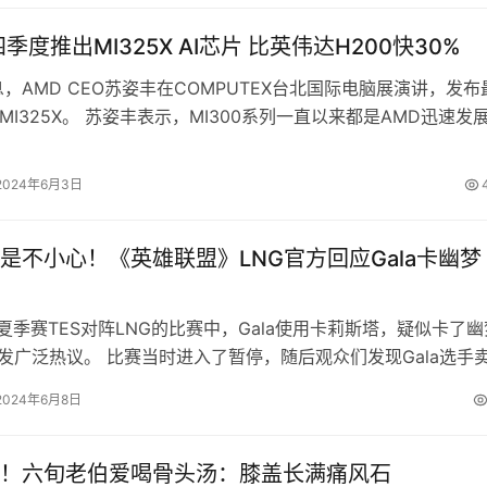
季度推出MI325X AI芯片 比英伟达H200快30%
息，AMD CEO苏姿丰在COMPUTEX台北国际电脑展演讲，发布
：MI325X。 苏姿丰表示，MI300系列一直以来都是AMD迅速发
而全新一…
2024年6月3日
是不小心！《英雄联盟》LNG官方回应Gala卡幽梦
L夏季赛TES对阵LNG的比赛中，Gala使用卡莉斯塔，疑似卡了幽
引发广泛热议。 比赛当时进入了暂停，随后观众们发现Gala选手
LNG在回应中写…
2024年6月8日
！六旬老伯爱喝骨头汤：膝盖长满痛风石