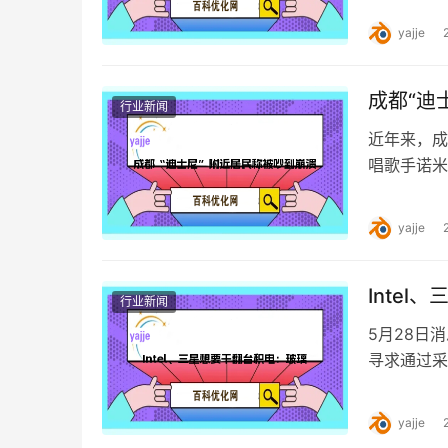
yajje
成都“迪
行业新闻
近年来，成
唱歌手诺米
要Diss
yajje
Inte
行业新闻
5月28日
寻求通过采
玻璃基板的
yajje