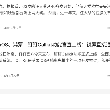
消息，据报道，63岁的汪大爷从40多岁开始，他每天爱熬煮骨头
餐和晚餐都要喝上两大碗。 然而，近一年来，汪大爷的右膝关
与疼痛的困扰，严重时甚至阻碍…
2024年12月12日
iOS、鸿蒙！钉钉Callkit功能官宣上线：锁屏直接
22日消息，钉钉官方今天宣布，钉钉Callkit功能正式上线，全面
蒙系统。 CallKit是苹果iOS系统率先推出的一项开发框架，允许
视频/语音…
2025年1月22日