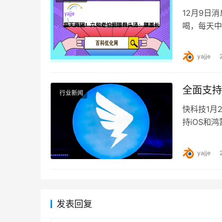
12月9日
喝，每天中
繁遭遇红肿
yajje
全面支持
行业新闻
快科技1月
持iOS和鸿
三方应用的
yajje
发表回复