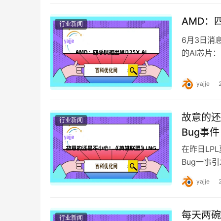
AMD：四
行业新闻
6月3日消
的AI芯片
明星产品，
yajje
故意的还
行业新闻
Bug事件
在昨日LP
Bug一事
了幽梦。 
yajje
每天两碗
行业新闻