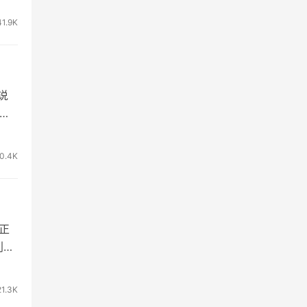
41.9K
说
我
0.4K
正
利用
21.3K