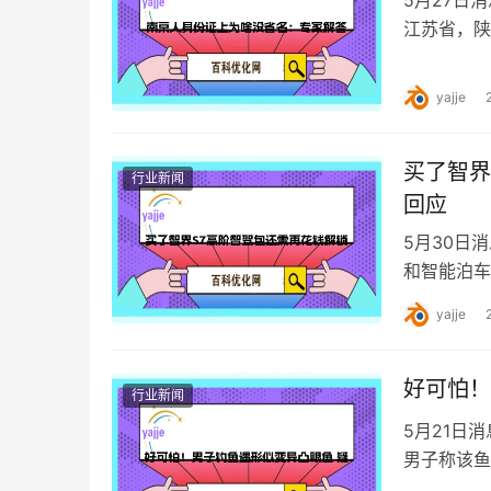
江苏省，陕
样没有标注
yajje
买了智界
行业新闻
回应
5月30日
和智能泊车
有什么功能
yajje
好可怕！
行业新闻
5月21日
男子称该鱼
化畸形和感