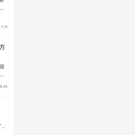
同
3.1K
方
是
面
8.4K
，
了孵