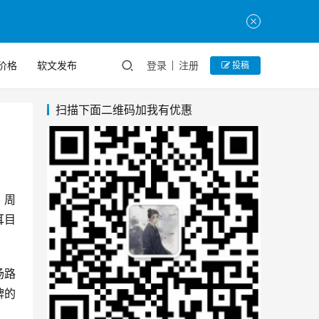
价格
软文发布
登录
注册
投稿
扫描下面二维码加我有优惠
、周
耳目
场路
牌的