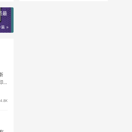
员最
一篇
斯
印
14.8K
有