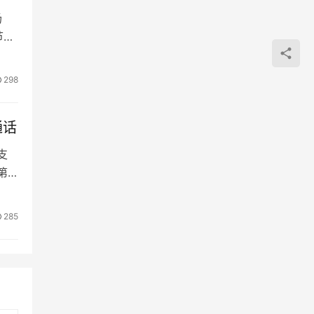
汤
节频
298
通话
支
第
285