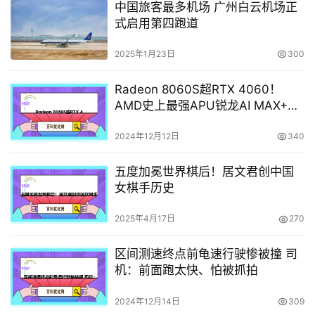
中国旅客最多机场 广州白云机场正
式启用第四跑道
2025年1月23日
300
Radeon 8060S超RTX 4060！
AMD史上最强APU锐龙AI MAX+
PRO 395性能首曝
2024年12月12日
340
五度加冕世界棋后！居文君创中国
女棋手历史
2025年4月17日
270
区间测速终点前龟速行驶惨被撞 司
机：前面跑太快、怕被抓拍
2024年12月14日
309