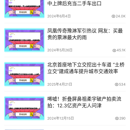
中上牌后充当二手车出口
2024年6月4日
24.0K
凤凰传奇豫淋军引热议 网友：买最
贵的票淋最大的雨
2024年5月26日
45.1K
北京首座地下立交挖出十车道 “土桥
立交”建成通车提升城市交通效率
2025年4月21日
534
唏嘘！折叠屏鼻祖柔宇破产拍卖流
拍：12.3亿资产无人问津
2024年12月15日
290