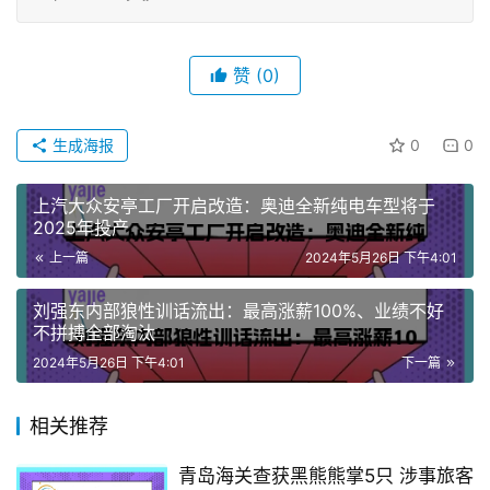
赞
(0)
生成海报
0
0
上汽大众安亭工厂开启改造：奥迪全新纯电车型将于
2025年投产
上一篇
2024年5月26日 下午4:01
刘强东内部狼性训话流出：最高涨薪100%、业绩不好
不拼搏全部淘汰
2024年5月26日 下午4:01
下一篇
相关推荐
青岛海关查获黑熊熊掌5只 涉事旅客