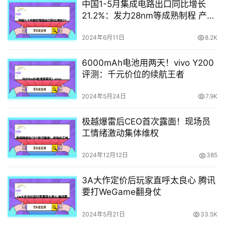
中国1-5月集成电路出口同比增长
21.2%：发力28nm等成熟制程 产能
要领先全球
2024年6月11日
8.2K
6000mAh电池用两天！vivo Y200
评测：千元价位的续航王者
2024年5月24日
7.9K
极越爆雷后CEO首次露面！现场员
工情绪激动集体维权
2024年12月12日
385
3A大作定价后玩家直呼太良心 腾讯
要打WeGame翻身仗
2024年5月21日
33.5K