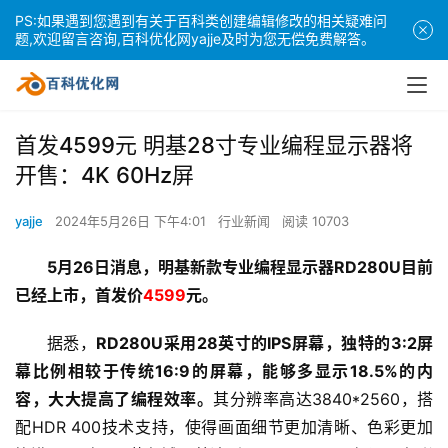
PS:如果遇到您遇到有关于百科类创建编辑修改的相关疑难问
题,欢迎留言咨询,百科优化网yajje及时为您无偿免费解答。
首发4599元 明基28寸专业编程显示器将
开售：4K 60Hz屏
yajje
2024年5月26日 下午4:01
行业新闻
阅读 10703
5月26日消息，明基新款专业编程显示器RD280U目前
已经上市，首发价
4599
元。
据悉，
RD280U采用28英寸的IPS屏幕，独特的3:2屏
幕比例相较于传统16:9的屏幕，能够多显示18.5%的内
容，大大提高了编程效率。
其分辨率高达3840*2560，搭
配HDR 400技术支持，使得画面细节更加清晰、色彩更加