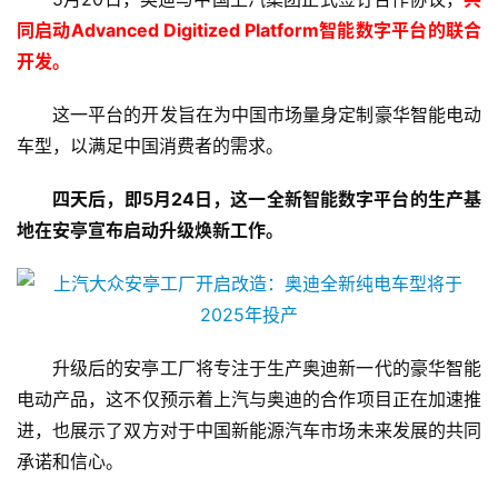
同启动Advanced Digitized Platform智能数字平台的联合
开发。
这一平台的开发旨在为中国市场量身定制豪华智能电动
车型，以满足中国消费者的需求。
四天后，即5月24日，这一全新智能数字平台的生产基
地在安亭宣布启动升级焕新工作。
升级后的安亭工厂将专注于生产奥迪新一代的豪华智能
电动产品，这不仅预示着上汽与奥迪的合作项目正在加速推
进，也展示了双方对于中国新能源汽车市场未来发展的共同
承诺和信心。