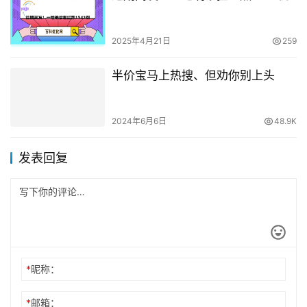
2025年4月21日
259
半价宝马上热搜、但劝你别上头
2024年6月6日
48.9K
发表回复
*
昵称：
*
邮箱：