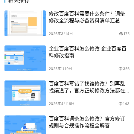
相关推荐
修改百度百科需要什么条件？词条
修改全流程与必备资料清单汇总
2026年3月4日
175
企业百度百科怎么修改 企业百度百
科修改指南
2025年1月9日
356
百度百科写错了找谁修改？别再乱
找渠道了，官方正规修改方法都在
这
2026年4月16日
143
百度百科词条怎么修改？官方修订
规则与合规操作流程全解答