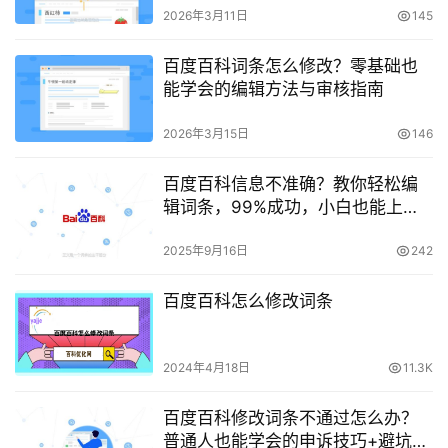
2026年3月11日
145
百度百科词条怎么修改？零基础也
能学会的编辑方法与审核指南
2026年3月15日
146
百度百科信息不准确？教你轻松编
辑词条，99%成功，小白也能上
手！
2025年9月16日
242
百度百科怎么修改词条
2024年4月18日
11.3K
百度百科修改词条不通过怎么办？
普通人也能学会的申诉技巧+避坑指