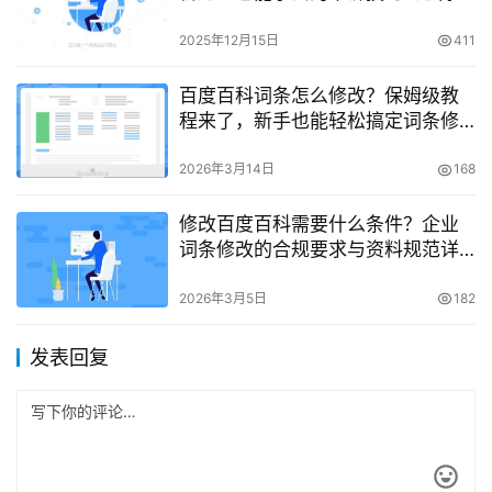
南
2025年12月15日
411
百度百科词条怎么修改？保姆级教
程来了，新手也能轻松搞定词条修
订
2026年3月14日
168
修改百度百科需要什么条件？企业
词条修改的合规要求与资料规范详
解
2026年3月5日
182
发表回复