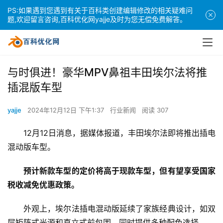
PS:如果遇到您遇到有关于百科类创建编辑修改的相关疑难问
题,欢迎留言咨询,百科优化网yajje及时为您无偿免费解答。
与时俱进！豪华MPV鼻祖丰田埃尔法将推
插混版车型
yajje
2024年12月12日 下午1:37
行业新闻
阅读 307
12月12日消息，据媒体报道，丰田埃尔法即将推出插电
混动版车型。
预计新款车型的定价将高于现款车型，但有望享受国家
税收减免优惠政策。
外观上，埃尔法插电混动版延续了家族经典设计，如双
层矩阵式光源和直立式前包围，同时提供多种配色选择。