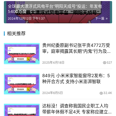
全球最大漂浮式风电平台“明阳天成号”投运：年发电
5400万度
2024年12月12日 下午1:37
下一篇
相关推荐
贵州纪委原副书记张平贪4772万受
审，庭审揭露其长期“内鬼”行为及巨
额腐败事实
2025年4月18日
527
849元 小米米家智能窗帘2发布：5
种开合方式 支持小米澎湃智联
2024年6月5日
32.4K
达标没！调查称我国民企职工人均
带薪年休假不足4天 专家称应建立