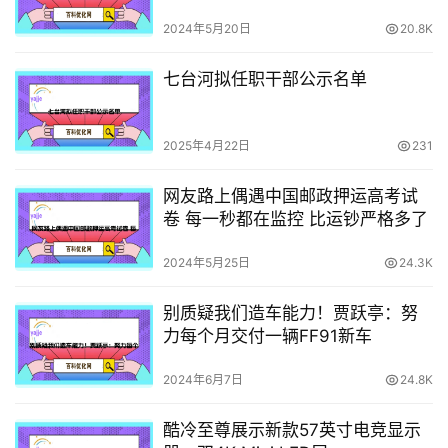
惩罚机制
2024年5月20日
20.8K
七台河拟任职干部公示名单
2025年4月22日
231
网友路上偶遇中国邮政押运高考试
卷 每一秒都在监控 比运钞严格多了
2024年5月25日
24.3K
别质疑我们造车能力！贾跃亭：努
力每个月交付一辆FF91新车
2024年6月7日
24.8K
酷冷至尊展示新款57英寸电竞显示