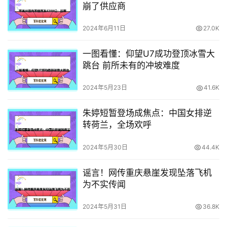
崩了供应商
2024年6月11日
27.0K
一图看懂：仰望U7成功登顶冰雪大
跳台 前所未有的冲坡难度
2024年5月23日
41.6K
朱婷短暂登场成焦点：中国女排逆
转荷兰，全场欢呼
2024年5月30日
44.4K
谣言！网传重庆悬崖发现坠落飞机
为不实传闻
2024年5月31日
36.8K