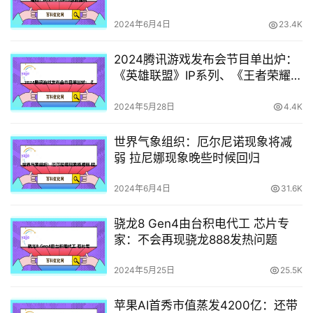
2024年6月4日
23.4K
2024腾讯游戏发布会节目单出炉：
《英雄联盟》IP系列、《王者荣耀》
将亮相
2024年5月28日
4.4K
世界气象组织：厄尔尼诺现象将减
弱 拉尼娜现象晚些时候回归
2024年6月4日
31.6K
骁龙8 Gen4由台积电代工 芯片专
家：不会再现骁龙888发热问题
2024年5月25日
25.5K
苹果AI首秀市值蒸发4200亿：还带