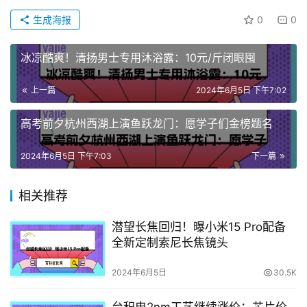
生成海报
0
0
冰凉酷爽！清扬男士专用沐浴露：10元/斤闭眼囤
上一篇
2024年6月5日 下午7:02
高考前夕杭州西湖上演鱼跃龙门：愿学子们金榜题名
2024年6月5日 下午7:03
下一篇
相关推荐
潜望长焦回归！曝小米15 Pro配备
全新定制索尼长焦镜头
2024年6月5日
30.5K