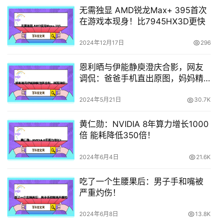
无需独显 AMD锐龙Max+ 395首次
在游戏本现身！比7945HX3D更快
2024年12月17日
296
恩利晒与伊能静庾澄庆合影，网友
调侃：爸爸手机直出原图，妈妈精
修艺术照
2024年5月21日
30.7K
黄仁勋：NVIDIA 8年算力增长1000
倍 能耗降低350倍！
2024年6月4日
21.6K
吃了一个生腰果后：男子手和嘴被
严重灼伤！
2024年6月8日
13.8K