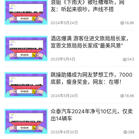
浪姐《下雨天》被吐槽难听，网
友：听起来很吵，声线不搭
2024年5月24日
16.8K
酒店爆满 游客住进文旅局局长家，
宣恩文旅局局长家成“最美风景”
2025年5月4日
543
跳操助播成为网友梦想工作，7000
底薪，瘦身奖金，网友：在哪！
2024年5月24日
18.6K
众泰汽车2024年净亏10亿元，仅卖
出14辆车
2025年4月30日
288