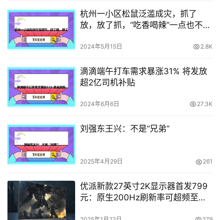
杭州一小区松鼠泛滥成灾，抓了
放，放了抓，“吃香喝辣”一点也不怕
人
2024年5月15日
2.8K
滴滴端午打车需求暴涨31% 将发放
超2亿司机补贴
2024年6月6日
27.3K
刘强东王兴：不是“兄弟”
2025年4月29日
261
优派新款27英寸2K显示器首发799
元：原生200Hz刷新率可超频至
210Hz
2025年1月22日
279