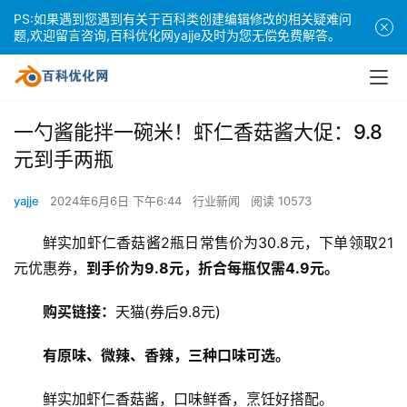
PS:如果遇到您遇到有关于百科类创建编辑修改的相关疑难问
题,欢迎留言咨询,百科优化网yajje及时为您无偿免费解答。
一勺酱能拌一碗米！虾仁香菇酱大促：9.8
元到手两瓶
yajje
2024年6月6日 下午6:44
行业新闻
阅读 10573
鲜实加虾仁香菇酱2瓶日常售价为30.8元，下单领取21
元优惠券，
到手价为9.8元，折合每瓶仅需4.9元。
购买链接：
天猫(券后9.8元)
有原味、微辣、香辣，三种口味可选。
鲜实加虾仁香菇酱，口味鲜香，烹饪好搭配。