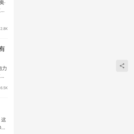
奥·
拉打
2.8K
有
电力
欧洲
6.5K
 这
O