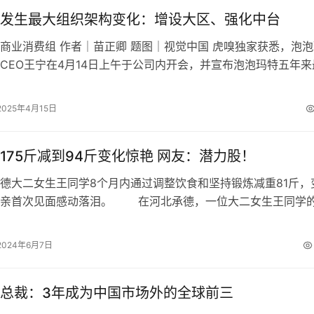
发生最大组织架构变化：增设大区、强化中台
商业消费组 作者｜苗正卿 题图｜视觉中国 虎嗅独家获悉，泡泡
CEO王宁在4月14日上午于公司内开会，并宣布泡泡玛特五年来
构调整。据悉，这一调整方案…
2025年4月15日
175斤减到94斤变化惊艳 网友：潜力股！
大二女生王同学8个月内通过调整饮食和坚持锻炼减重81斤，
父亲首次见面感动落泪。 在河北承德，一位大二女生王同学
了广泛关注。高中时期，由于作息…
2024年6月7日
总裁：3年成为中国市场外的全球前三