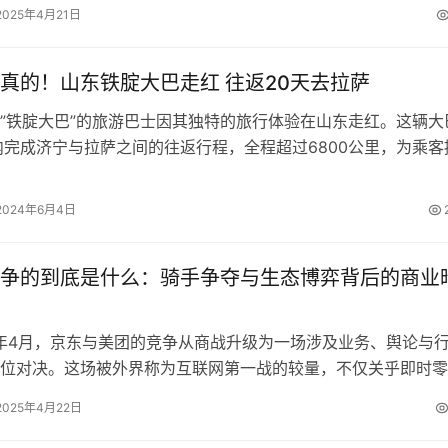
2025年4月21日
真的！山东铁腚大巴走红 往返20天去拉萨
铁腚大巴”的旅游巴士因其独特的旅行体验在山东走红。这辆大
内完成济宁与拉萨之间的往返行程，全程超过6800公里，为乘客
的全…
2024年6月4日
争的到底是什么：骑手争夺与生态博弈背后的商业
年4月，京东与美团的竞争从商战升级为一场涉及业务、舆论与
位对决。这场被外界称为互联网第一战的较量，不仅关乎即时零
的份额争夺，更折射出两大巨头在…
2025年4月22日