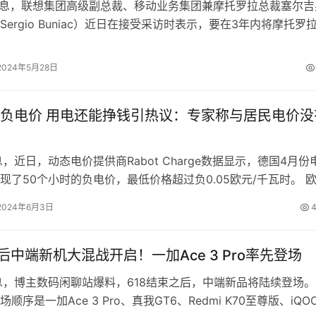
消息，联想集团高级副总裁、移动业务集团兼摩托罗拉总裁塞尔吉
ergio Buniac）近日在接受采访时表示，要在3年内将摩托罗
国…
2024年5月28日
负电价 用电还能挣钱引热议：专家称与居民电价没
息，近日，动态电价提供商Rabot Charge数据显示，德国4月份
现了50个小时的负电价，最低价格超过负0.05欧元/千瓦时。 
此长时间的负…
2024年6月3日
4
束后中端新机大混战开启！一加Ace 3 Pro率先登场
息，博主数码闲聊站爆料，618结束之后，中端新品将陆续登场。
顺序是一加Ace 3 Pro、真我GT6、Redmi K70至尊版、iQO