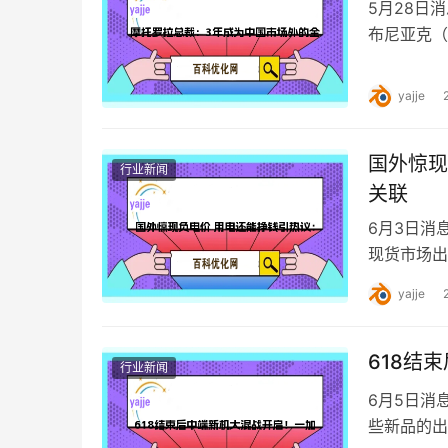
5月28日
布尼亚克（S
造成为除中
yajje
国外惊现
行业新闻
关联
6月3日消
现货市场出
市场出现如
yajje
618结
行业新闻
6月5日消
些新品的出场