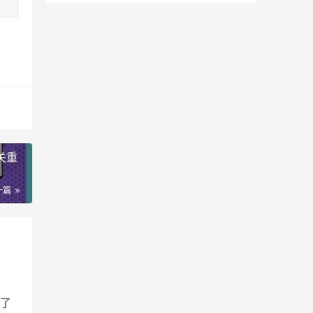
关重
一篇
了