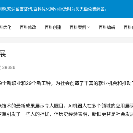
,欢迎留言咨询,百科优化网yajje及时为您无偿免费解答。
科优化
百科修改
百科创建
百科案例
百科编辑
百科
展
 38686
9个新职业和29个新工种，为社会创造了丰富的就业机会和推动
技术的最新成果展示令人瞩目，AI机器人在多个领域的应用展
变革引发了一些人的担忧，但历史经验表明，新旧更替是社会发