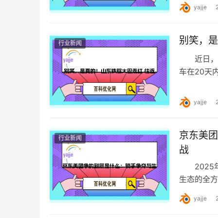
yajje
别笑，是
行业新闻
近日，”
车在20天
供包含食宿
yajje
京东美团
行业新闻
战
2025
生态的全方
与外卖市场
yajje