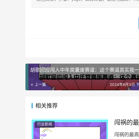
胡歌回应闯入中年窝囊废赛道：这个赛道其实我
上一篇
2024年6月3日 下
相关推荐
闯祸的最
行业新闻
闯祸的最高