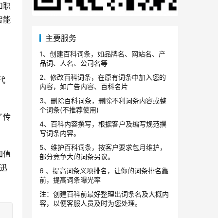
和职
智能
主要服务
1、创建百科词条，如品牌名、网站名、产
品词、人名、公司名等
2、修改百科词条，在原有词条中加入您的
代
内容，如广告内容、百科名片
3、删除百科词条，删除不利词条内容或整
个词条(不推荐使用)
了传
4、百科内容撰写，根据客户及编写规范撰
写词条内容。
5、维护百科词条，按客户要求包月维护，
加值
部分竞争大的词条另议。
以迅
6 、提高词条义项排名，让你的词条排名靠
前，提高词条曝光率
注：创建百科前最好整理出词条名及大概内
容，以便客服人员及时为您处理。