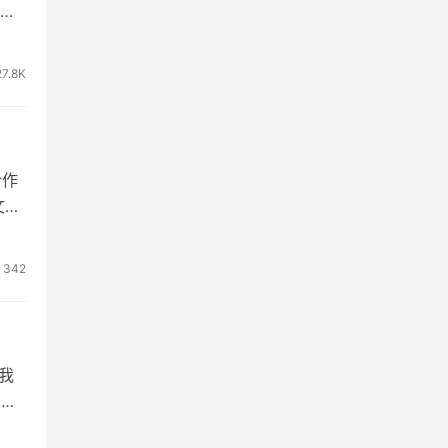
27.8K
合作
文化
342
我
，我