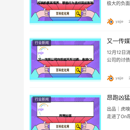
极大的负面
限，对个人
yajje
又一传媒
行业新闻
12月12
公司的讨债
传媒有限公
yajje
昂跑凶猛
行业新闻
出品｜虎嗅
走进了On
的第一印象