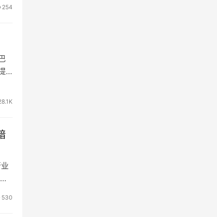
254
巴
提
28.1K
暗
行业
售
530