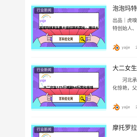
泡泡玛特
行业新闻
出品｜虎嗅
特创始人、
大规模的架
yajje
大二女生
行业新闻
河北承德
化惊艳，
重故事引起
yajje
摩托罗拉
行业新闻