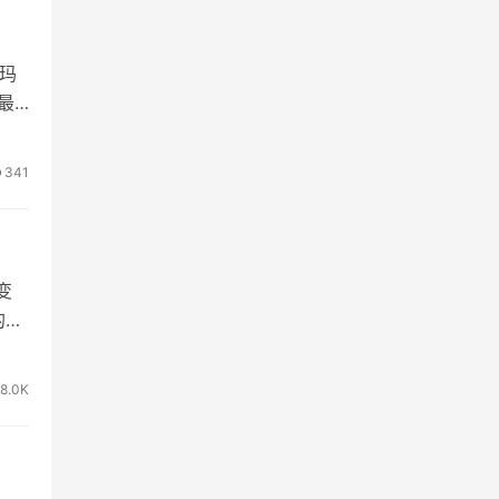
玛
最
341
变
的减
8.0K