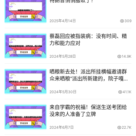
特朗普悄悄服软了？
2025年4月14日
309
蔡磊回应被指装病：没有时间、精
力和能力应对
2024年5月28日
14.9K
晒粮新去处！派出所挂横幅邀请群
众来晒粮“派出所新建的，院子嘎嘎
大，欢迎来晒粮！”
2024年5月30日
41.1K
来自学霸的祝福！保送生送考团给
没来的人准备了立牌
2024年6月7日
22.7K