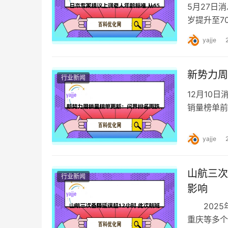
5月27日
岁提升至7
福社会。然
yajje
新势力周
行业新闻
12月10
销量榜单前
名，值得一
yajje
山航三次
行业新闻
影响
2025年
重庆等多个