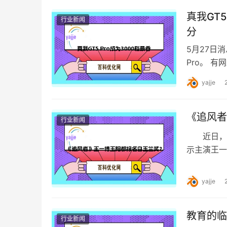
真我GT5
行业新闻
分
5月27日
Pro。 
Pro。 目
yajje
《追风者
行业新闻
近日，一
示主演王一
部分网友对
yajje
教育的临
行业新闻