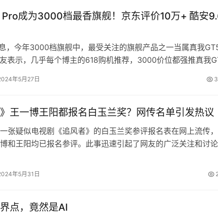
 Pro成为3000档最香旗舰！京东评价10万+ 酷安9.
消息，今年3000档旗舰中，最受关注的旗舰产品之一当属真我GT
有网友表示，几乎每个博主的618购机推荐，3000价位都强推真我G
前真我GT…
2024年5月27日
3
》王一博王阳都报名白玉兰奖？网传名单引发热议
张疑似电视剧《追风者》的白玉兰奖参评报名表在网上流传，
博和王阳均已报名参评。此事迅速引起了网友的广泛关注和讨论
评奖标准提出质疑，认为剧中代表信仰…
2024年5月31日
界点，竟然是AI