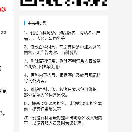
称涉
主要服务
pp
1、创建百科词条，如品牌名、网站名、产
品词、人名、公司名等
2、修改百科词条，在原有词条中加入您的
内容，如广告内容、百科名片
3、删除百科词条，删除不利词条内容或整
个词条(不推荐使用)
同
4、百科内容撰写，根据客户及编写规范撰
写词条内容。
5、维护百科词条，按客户要求包月维护，
当竞
部分竞争大的词条另议。
6 、提高词条义项排名，让你的词条排名靠
前，提高词条曝光率
显。
注：创建百科前最好整理出词条名及大概内
容，以便客服人员及时为您处理。
！