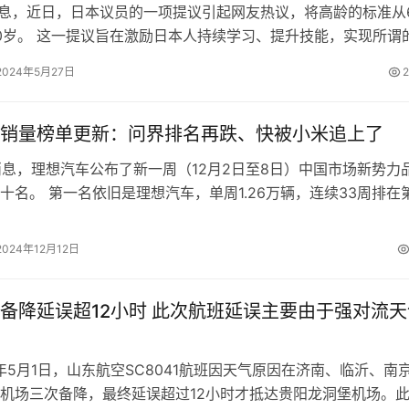
消息，近日，日本议员的一项提议引起网友热议，将高龄的标准从
0岁。 这一提议旨在激励日本人持续学习、提升技能，实现所谓
而，该提议一经提出，便在日…
2024年5月27日
2
销量榜单更新：问界排名再跌、快被小米追上了
日消息，理想汽车公布了新一周（12月2日至8日）中国市场新势力
十名。 第一名依旧是理想汽车，单周1.26万辆，连续33周排在
提的是，上周理想汽…
2024年12月12日
备降延误超12小时 此次航班延误主要由于强对流天
5月1日，山东航空SC8041航班因天气原因在济南、临沂、南
机场三次备降，最终延误超过12小时才抵达贵阳龙洞堡机场。