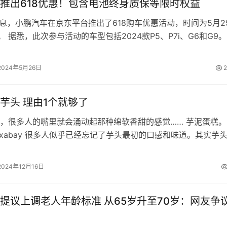
推出618优惠！包含电池终身质保等限时权益
消息，小鹏汽车在京东平台推出了618购车优惠活动，时间为5月2
。 据悉，此次参与活动的车型包括2024款P5、P7i、G6和G9
，购车用户将…
2024年5月26日
2
芋头 理由1个就够了
，很多人的嘴里就会涌动起那种绵软香甜的感觉…… 芋泥蛋糕。
ixabay 很多人似乎已经忘记了芋头最初的口感和味道。其实芋
…
2024年12月16日
提议上调老人年龄标准 从65岁升至70岁：网友争