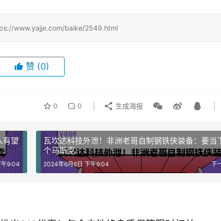
w.yajje.com/baike/2549.html
赞
(0)
0
0
生成海报
入有望
瓦坎达科技外泄！非洲老哥自制钢铁侠装备：要当
个马斯克
午9:04
2024年6月6日 下午9:04
下