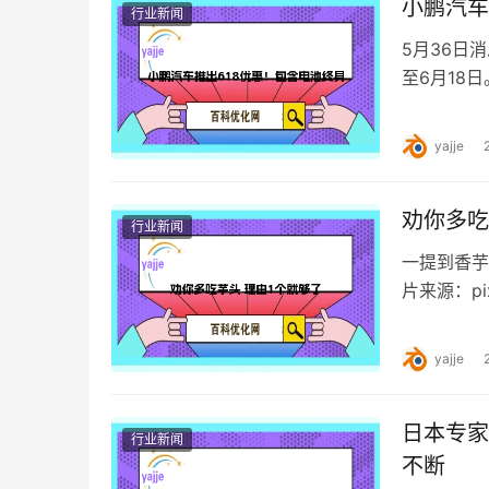
小鹏汽车
行业新闻
5月36日
至6月18日
此次活动中
yajje
劝你多吃
行业新闻
一提到香芋
片来源：p
种食物本身
yajje
日本专家
行业新闻
不断