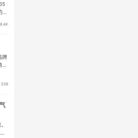
65
的幸
8.4K
品牌
第一
338
气
京、
此次