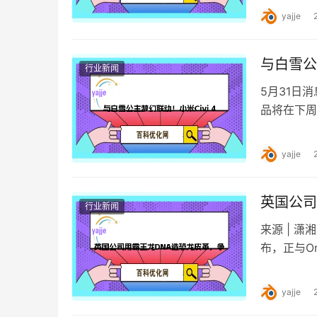
事件引发了
yajje
与白雪公
行业新闻
5月31日
品将在下周
品，其代号为
yajje
英国公司
行业新闻
来源 | 潇
布，正与Or
yajje