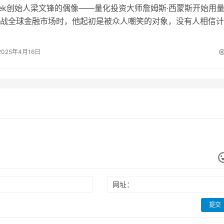
Seek创始人梁文锋的偶像——量化投资大师詹姆斯·西蒙斯开始用
战全球金融市场时，他起初是被众人嘲笑的对象，没有人相信计
类一样进行投资。 然而，在…
2025年4月16日
网址：
提交