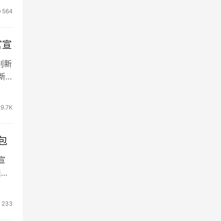
564
官宣
别新
新
29.7K
包
宣
提…
233