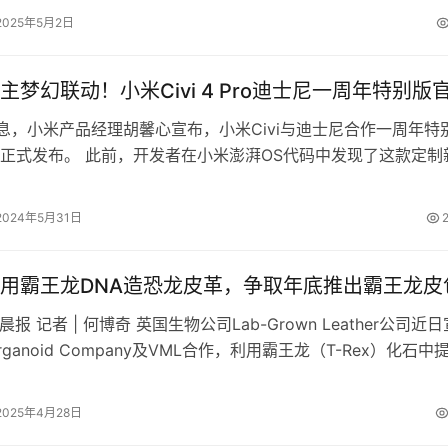
广泛关注，也暴露了航空…
2025年5月2日
主梦幻联动！小米Civi 4 Pro迪士尼一周年特别版
消息，小米产品经理胡馨心宣布，小米Civi与迪士尼合作一周年特
正式发布。 此前，开发者在小米澎湃OS代码中发现了这款定制
chenfeng，其内…
2024年5月31日
用霸王龙DNA造恐龙皮革，争取年底推出霸王龙皮
湘晨报 记者 | 何博奇 英国生物公司Lab-Grown Leather公司近日
ganoid Company及VML合作，利用霸王龙（T-Rex）化石中
2025年4月28日