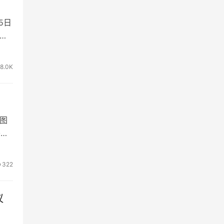
5日
。在
8.0K
图
头这
322
议