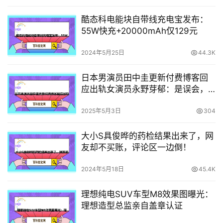
酷态科电能块自带线充电宝发布：
55W快充+20000mAh仅129元
2024年5月25日
44.3K
日本男演员田中圭更新付费博客回
应出轨女演员永野芽郁：是误会，
我反省
2025年5月3日
304
大小S具俊晔的药检结果出来了，网
友却不买账，评论区一边倒！
2024年5月18日
45.4K
理想纯电SUV车型M8效果图曝光：
理想造型总监亲自盖章认证