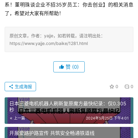
系！董明珠谈企业不招35岁员工：你去创业】的相关消息
了，希望对大家有所帮助！
原创文章，作者：yajje，如若转载，请注明出处：
https://www.yajje.com/baike/1281.html
赞
(0)
生成海报
0
0
日本三菱电机机器人刷新复原魔方最快纪录：仅0.305
秒
上一篇
2024年5月25日 下午4:01
开展爱路护路宣传 共筑安全畅通铁道线