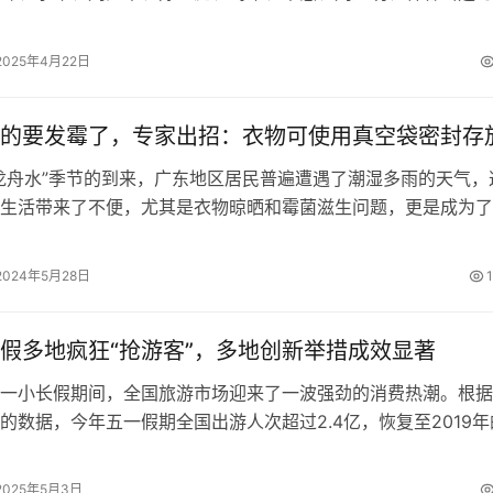
兼任秘书长。 周继红表示，协会要…
2025年4月22日
的要发霉了，专家出招：衣物可使用真空袋密封存
舟水”季节的到来，广东地区居民普遍遭遇了潮湿多雨的天气，
生活带来了不便，尤其是衣物晾晒和霉菌滋生问题，更是成为了
点。市民反映，潮湿天气不仅影响衣…
2024年5月28日
假多地疯狂“抢游客”，多地创新举措成效显著
小长假期间，全国旅游市场迎来了一波强劲的消费热潮。根据
的数据，今年五一假期全国出游人次超过2.4亿，恢复至2019年
游收入预计达到1200亿元…
2025年5月3日