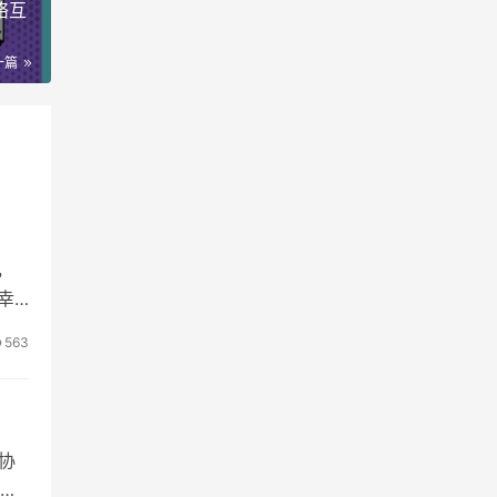
络互
一篇
，
幸
563
协
副