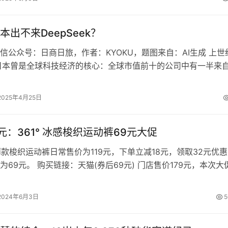
本出不来DeepSeek？
信公众号：日商日旅，作者：KYOKU，题图来自：AI生成 上世
日本曾是全球科技经济的核心：全球市值前十的公司中有一半来
T、住友银行、东京电力、松…
2025年4月25日
9元：361° 冰感梭织运动裤69元大促
季薄款梭织运动裤日常售价为119元，下单立减18元，领取32元优惠
为69元。 购买链接：天猫(券后69元) 门店售价179元，本次大
裤脚…
2024年6月3日
5