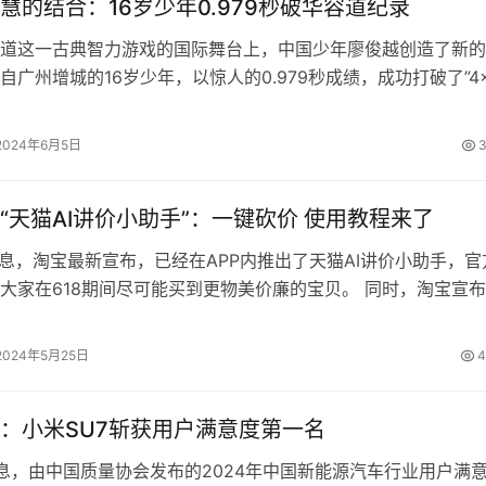
慧的结合：16岁少年0.979秒破华容道纪录
这一古典智力游戏的国际舞台上，中国少年廖俊越创造了新的
自广州增城的16岁少年，以惊人的0.979秒成绩，成功打破了”4
关布局&#8…
2024年6月5日
3
“天猫AI讲价小助手”：一键砍价 使用教程来了
消息，淘宝最新宣布，已经在APP内推出了天猫AI讲价小助手，官
大家在618期间尽可能买到更物美价廉的宝贝。 同时，淘宝宣
，希望广大网友给它取个名…
2024年5月25日
4
：小米SU7斩获用户满意度第一名
消息，由中国质量协会发布的2024年中国新能源汽车行业用户满