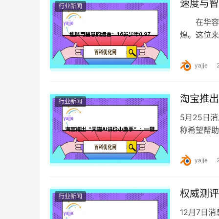
速度与智
行业新闻
在华容道
煌。这位来
华容道过五
yajje
淘宝推出
行业新闻
5月25日
称希望帮助
启征名活动
yajje
权威测评
行业新闻
12月7日