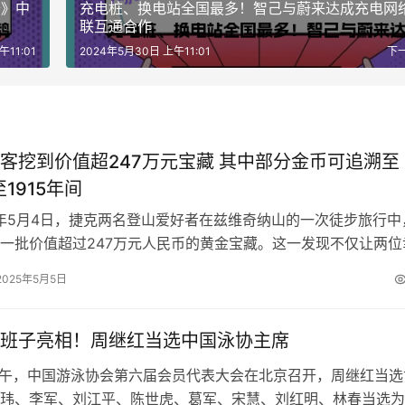
奇》中
充电桩、换电站全国最多！智己与蔚来达成充电网
联互通合作
午11:01
2024年5月30日 上午11:01
下
客挖到价值超247万元宝藏 其中部分金币可追溯至
至1915年间
5月4日，捷克两名登山爱好者在兹维奇纳山的一次徒步旅行中
一批价值超过247万元人民币的黄金宝藏。这一发现不仅让两位
喜出望外，也引发了公众对历史…
2025年5月5日
班子亮相！周继红当选中国泳协主席
上午，中国游泳协会第六届会员代表大会在北京召开，周继红当选
玮、李军、刘江平、陈世虎、葛军、宋慧、刘红明、林春当选为