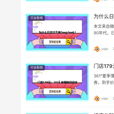
为什么日
行业新闻
本文来自微
90年代，
本——NT
yajje
门店17
行业新闻
361°夏
券，到手价
需69元。 
yajje