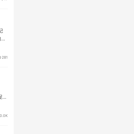
纪
自日
281
促仅
0.0K