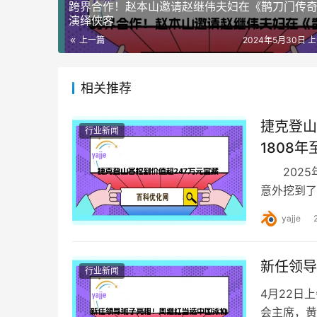
跨界合作！赵本山邀请赵继伟夫妇在《鹊刀门传
演绎侠客
上一篇
2024年5月30日 上
相关推荐
捷克登山
行业新闻
1808年
2025年
意外挖到了
运的登山客
yajje
新任领导
行业新闻
4月22日
会主席，黄