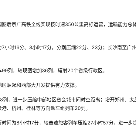
。
图后京广高铁全线实现按时速350公里高标运营，运输能力总
小时16分、3小时17分，分别压缩22分、23分；长沙南至广
99列，较现图增加36列，辐射20个省级行政区。
地区崛起和西部大开发提供有力支撑。
28列，进一步压缩中部地区省会城市间时空距离；增开郑州、太
港、杭州、桂林等方向动车组列车20列。
时间为8小时17分，较普速旅客列车压缩27小时57分，进一步