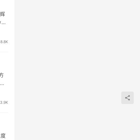
辉
×5
8.8K
方
布开
3.9K
意度