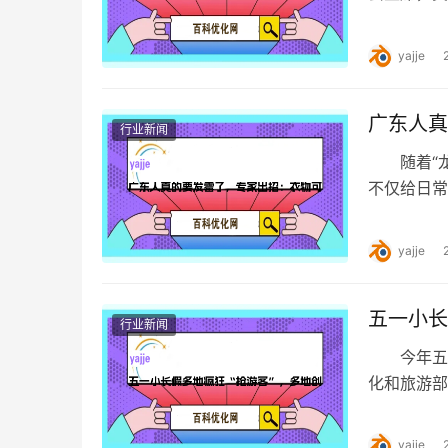
主席，黄玮
yajje
广东人真
行业新闻
随着“龙
不仅给日常
民关注的焦
yajje
五一小长
行业新闻
今年五一
化和旅游部
104%，旅
yajje