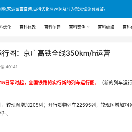
,欢迎留言咨询,百科优化网yajje及时为您无偿免费解答。
科优化
百科修改
百科创建
百科案例
百科编辑
百科
行图：京广高铁全线350km/h运营
读 40141
月15日零时起，全国铁路将实行新的列车运行图。
（新的列车运
，较现图增加205列；开行货物列车22595列，较现图增加74
提升。