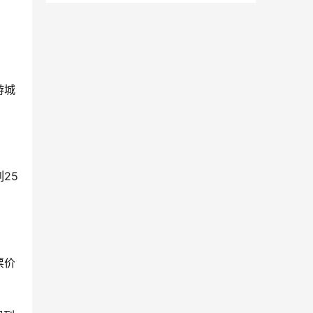
游城
25
票价