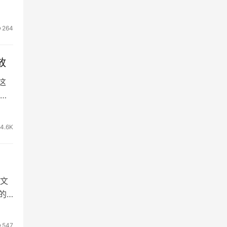
264
放
这
市
14.6K
文
的
547