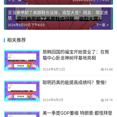
亚当美甲卸了高跟鞋也没穿，造型大变！网友：限定皮
肤
2024年5月22日 下午4:03
下一篇
相关推荐
旅韩回国的福宝开始营业了：在熊
猫中心卧龙神树坪基地亮相
2024年6月12日
45.8K
聪明药真的能提高成绩吗？警惕！
2024年6月5日
39.7K
美一季度GDP萎缩 特朗普:都怪拜登