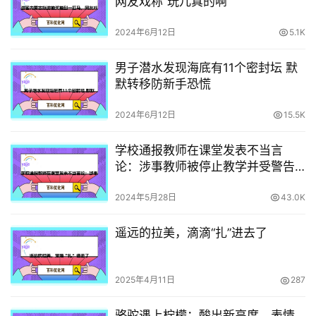
网友戏称”玩儿真的啊”
2024年6月12日
5.1K
男子潜水发现海底有11个密封坛 默
默转移防新手恐慌
2024年6月12日
15.5K
学校通报教师在课堂发表不当言
论：涉事教师被停止教学并受警告
处分
2024年5月28日
43.0K
遥远的拉美，滴滴“扎”进去了
2025年4月11日
287
骆驼遇上柠檬：酸出新高度，表情