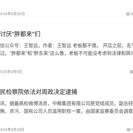
SU7产能并为第二款S…
2024年5月30日
3
讨厌“胖都来”们
信公众号：王智远，作者：王智远 老板都不傻。 开店之前，名
过。“胖都来”和“胖东来”这么像，老板不可能没考虑到法律和舆
然问题明摆着，为啥还要这…
2025年5月5日
民检察院依法对周政决定逮捕
讯，据最高检微博消息，中粮集团有限公司原党组成员、副总经
贿、贪污、国有公司人员滥用职权一案，由国家监察委员会调查
察机关审查起诉。日前，经最高人民检…
2024年5月29日