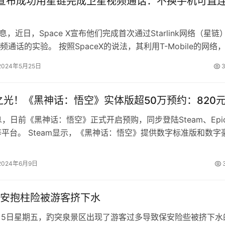
eX宣布成功用星链完成卫星视频通话：不换手机可直
息，近日，Space X宣布他们完成首次通过Starlink网络（星链
通话的实验。 按照SpaceX的说法，其利用T-Mobile的网络
链…
2024年5月25日
3
之光！《黑神话：悟空》实体版超50万预约：820
息，日前《黑神话：悟空》正式开启预购，同步登陆Steam、Epi
e等平台。 Steam显示，《黑神话：悟空》提供数字标准版和数字
，售价分别为2…
2024年6月9日
安抱柱险被游客挤下水
4月5日星期五，趵突泉景区出现了游客过多导致保安险些被挤下水