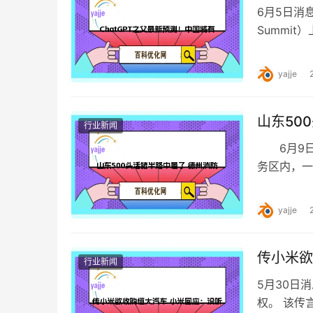
6月5日消息
Summit
能发…
yajje
山东50
行业新闻
6月9日
务区内，一
消防救援站
yajje
传小米欲
行业新闻
5月30日
权。 该传