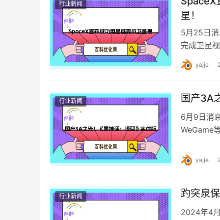
Spac
行业新闻
星！
5月25日消
完成卫星视频
功地通过星
yajje
国产3A
行业新闻
6月9日消
WeGam
版两种版本
yajje
趵突泉保
行业新闻
2024年