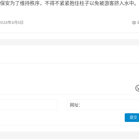
保安为了维持秩序，不得不紧紧抱住柱子以免被游客挤入水中。
称没有发生意外，但这种情况仍然…
2024年4月5日
3
网址：
提交