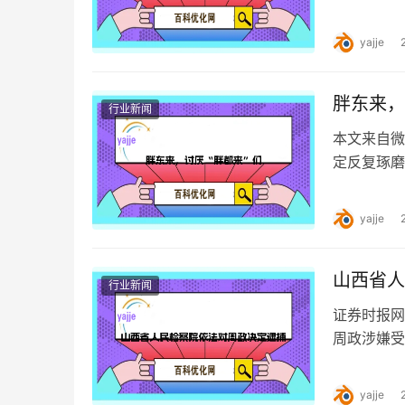
了推进小米
yajje
胖东来，
行业新闻
本文来自微
定反复琢磨
风险。 既
yajje
山西省人
行业新闻
证券时报网
周政涉嫌受
结，移送检
yajje