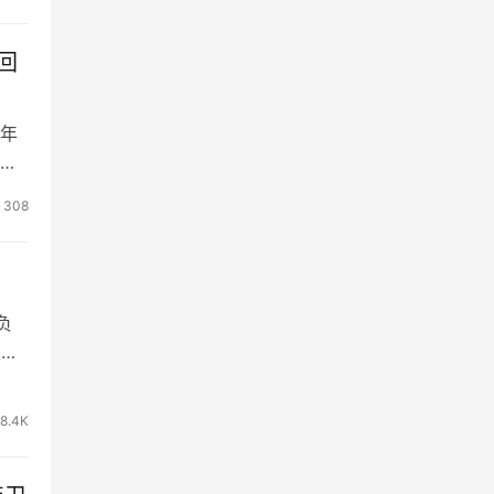
回
年
她
308
负
墨负
18.4K