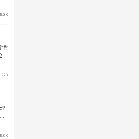
9.3K
字肯
论的
273
理
终
19.0K