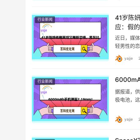
41岁陈
行业新闻
应：假的
近日，媒体
轻男性的恋
小19岁。
yajje
6000m
行业新闻
据报道，供
极电池，这
极电池高出
yajje