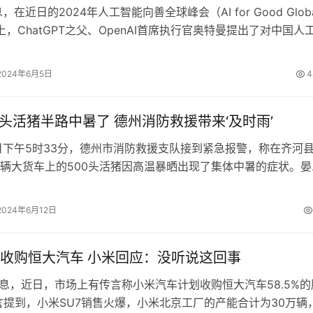
，在近日的2024年人工智能向善全球峰会（AI for Good Globa
）上，ChatGPT之父、OpenAI首席执行官奥特曼提出了对中国人
2024年6月5日
4
0头活猪半路中暑了 德州消防救援带来‘及时雨’
下午5时33分，德州市消防救援支队接到紧急报警，称在齐河
辆大货车上的500头活猪因高温暴晒出现了集体中暑的症状。晏
迅速响应，派出救援人员赶赴现…
2024年6月12日
收购恒大汽车 小米回应：没听说这回事
消息，近日，市场上有传言称小米汽车计划收购恒大汽车58.5%的
言提到，小米SU7销售火爆，小米北京工厂的产能合计为30万辆