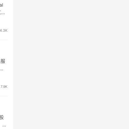
l
工智
4.3K
县服
城
7.9K
股
，为