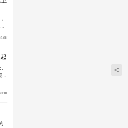
连卫
），
，成
9.9K
元起
c、
豪华
39.1K
的