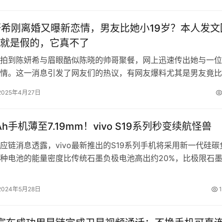
妍希刚离婚又曝新恋情，男友比她小19岁？本人发文
就是假的，它真不了
拍到陈妍希与眉眼酷似陈晓的帅哥聚餐，网上迅速传出她与一位
情。这一消息引发了网友们的热议，有网友爆料尤其是男友竟比
 26日下午陈妍希方发澄清声明：一…
2025年4月27日
Ah手机薄至7.19mm！vivo S19系列秒变续航怪兽
应链消息透露，vivo最新推出的S19系列手机将采用新一代硅碳
种电池的能量密度比传统石墨负极电池高出约20%，比极限石
约16%，这一新技术将由宁…
2024年5月28日