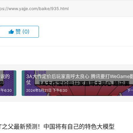
w.yajje.com/baike/935.html
赞
(0)
：说的
3A大作定价后玩家直呼太良心 腾讯要打WeGame
仗
午6:30
2024年5月21日 下午6:30
下
GPT之父最新预测！中国将有自己的特色大模型