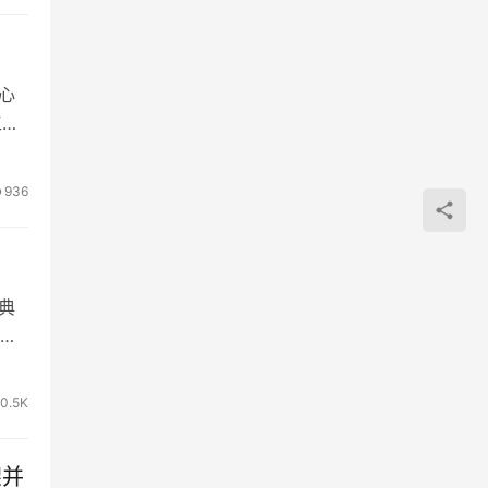
心
工
936
典
达
0.5K
架并