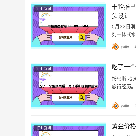
十铨推出
行业新闻
头设计
5月23日消
列一体式水冷散
yajje
吃了一个
行业新闻
托马斯·哈
旅行经历。
佩切市…
yajje
黄金价格
行业新闻