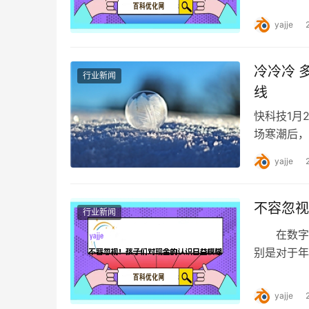
yajje
冷冷冷 
行业新闻
线
快科技1月
场寒潮后，
8至12℃
yajje
不容忽视
行业新闻
在数字化
别是对于年
计，截至2
yajje