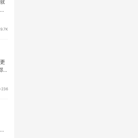
就
9.7K
更
郑
236
口、