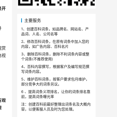
员开
主要服务
并
1、创建百科词条，如品牌名、网站名、产
品词、人名、公司名等
2、修改百科词条，在原有词条中加入您的
内容，如广告内容、百科名片
观赏
3、删除百科词条，删除不利词条内容或整
电视
个词条(不推荐使用)
4、百科内容撰写，根据客户及编写规范撰
写词条内容。
5、维护百科词条，按客户要求包月维护，
部分竞争大的词条另议。
6 、提高词条义项排名，让你的词条排名靠
前，提高词条曝光率
行观
注：创建百科前最好整理出词条名及大概内
观
容，以便客服人员及时为您处理。