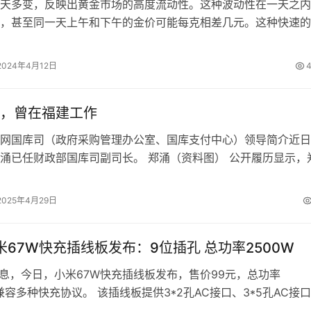
天多变，反映出黄金市场的高度流动性。这种波动性在一天之内
，甚至同一天上午和下午的金价可能每克相差几元。这种快速的
uctuation 是由多种…
2024年4月12日
4
，曾在福建工作
网国库司（政府采购管理办公室、国库支付中心）领导简介近日
涌已任财政部国库司副司长。 郑涌（资料图） 公开履历显示，
共党员，博士，1990年8月参加…
2025年4月29日
小米67W快充插线板发布：9位插孔 总功率2500W
消息，今日，小米67W快充插线板发布，售价99元，总功率
，兼容多种快充协议。 该插线板提供3*2孔AC接口、3*5孔AC接
C快充接口、1*USB…