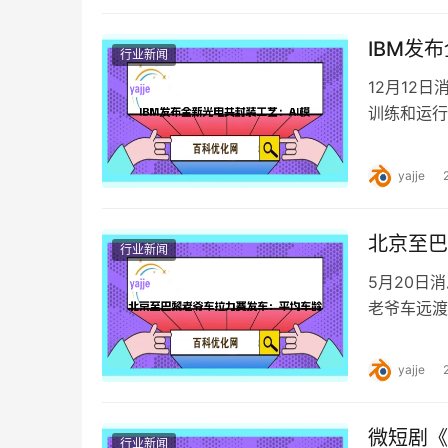
IBM发
行业新闻
12月12
训练和运行
艺。该技术
yajje
北京至巴
行业新闻
5月20日
老爷车远渡
88岁，其
yajje
微短剧《
行业新闻