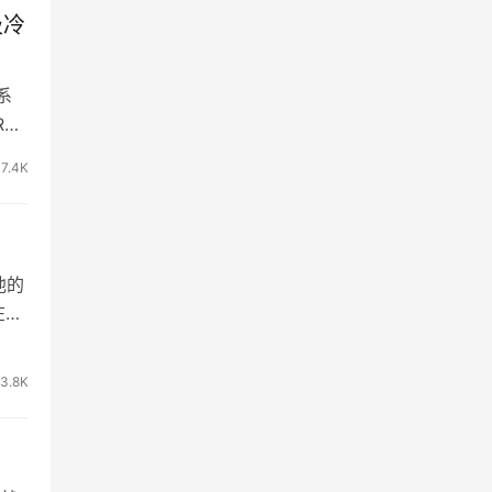
吸冷
系
R…
17.4K
他的
在坎
13.8K