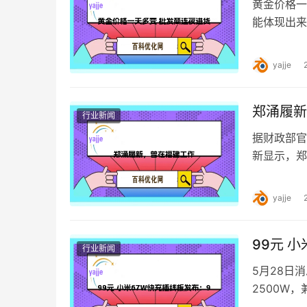
黄金价格一
能体现出来
price fl
yajje
郑涌履新
行业新闻
据财政部官
新显示，郑
涌，女，中
yajje
99元 
行业新闻
5月28日
2500W
2*USB-