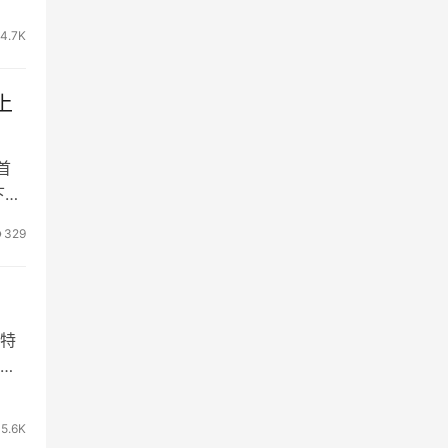
14.7K
上
首
下降
329
特
统
5.6K