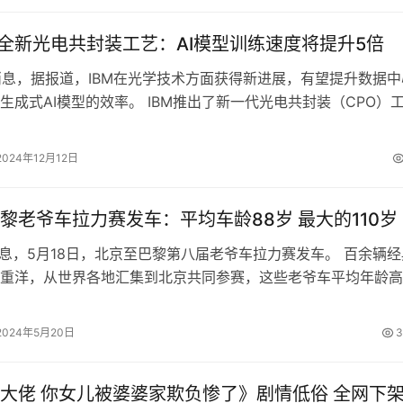
布全新光电共封装工艺：AI模型训练速度将提升5倍
日消息，据报道，IBM在光学技术方面获得新进展，有望提升数据中
生成式AI模型的效率。 IBM推出了新一代光电共封装（CPO）
利用光学连接，实现了数…
2024年12月12日
黎老爷车拉力赛发车：平均车龄88岁 最大的110岁
消息，5月18日，北京至巴黎第八届老爷车拉力赛发车。 百余辆经
重洋，从世界各地汇集到北京共同参赛，这些老爷车平均年龄高
中，更有一辆110岁高龄的A…
2024年5月20日
3
大佬 你女儿被婆婆家欺负惨了》剧情低俗 全网下