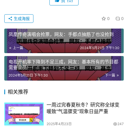
赞
(0)
生成海报
0
0
凤凰传奇演唱会抢票，网友：手都点抽筋了也没抢到
上一篇
2024年5月21日 下午1:30
电视开机率下降到不足三成，网友：基本所有的节目都
需要会员
2024年5月21日 下午1:30
下一篇
相关推荐
一周过完春夏秋冬？研究称全球变
暖致“气温骤变”现象日益严重
2025年4月23日
247