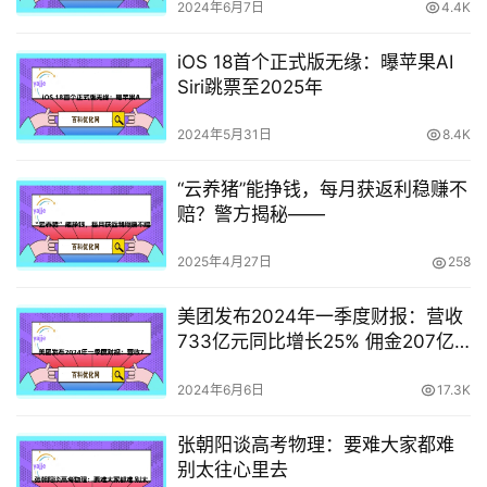
2024年6月7日
4.4K
iOS 18首个正式版无缘：曝苹果AI
Siri跳票至2025年
2024年5月31日
8.4K
“云养猪”能挣钱，每月获返利稳赚不
赔？警方揭秘——
2025年4月27日
258
美团发布2024年一季度财报：营收
733亿元同比增长25% 佣金207亿
元同比增长27.2%
2024年6月6日
17.3K
张朝阳谈高考物理：要难大家都难
别太往心里去