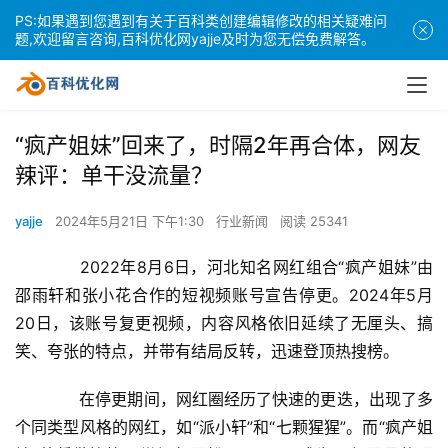
PS:如果遇到您遇到有关于百科类创建编辑修改的相关疑难问
题,欢迎留言咨询,百科优化网yajje及时为您无偿免费解答。
“疯产姐妹”回来了，时隔2年再合体，网友
辣评：单干没流量？
yajje
2024年5月21日 下午1:30
行业新闻
阅读 25341
　　2022年8月6日，河北知名网红组合“疯产姐妹”由
邵雨轩和张小花合作的短视频账号宣告停更。2024年5月
20日，该账号复更视频，内容风格依旧延续了无厘头、搞
笑、夸张的特点，并带有结局反转，迅速登顶热搜榜。
　　在停更期间，网红圈经历了快速的更迭，出现了多
个同类型风格的网红，如“派小轩”和“七颗猩猩”。而“疯产姐