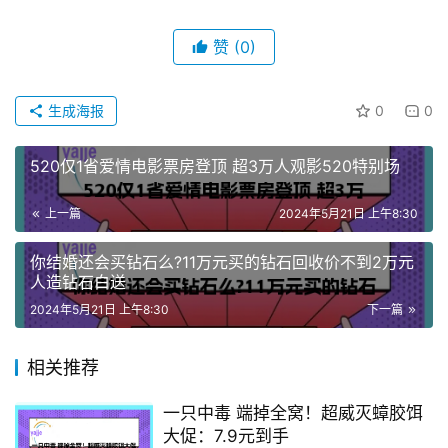
赞
(0)
生成海报
0
0
520仅1省爱情电影票房登顶 超3万人观影520特别场
上一篇
2024年5月21日 上午8:30
你结婚还会买钻石么?11万元买的钻石回收价不到2万元
人造钻石白送
2024年5月21日 上午8:30
下一篇
相关推荐
一只中毒 端掉全窝！超威灭蟑胶饵
大促：7.9元到手