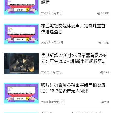
纵横
2024年6月11日
10.0K
布兰妮社交媒体发声：定制珠宝首
饰遭遇盗窃
2024年5月28日
13.6K
优派新款27英寸2K显示器首发799
元：原生200Hz刷新率可超频至
210Hz
2025年1月22日
279
唏嘘！折叠屏鼻祖柔宇破产拍卖流
拍：12.3亿资产无人问津
2024年12月15日
291