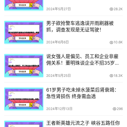
2024年5月27日
28.2K
男子欲抢警车逃逸误开雨刷器被
抓，调查发现是无证驾驶！
2024年6月6日
10.6K
说女强人是偏见、员工和企业非雇
佣关系！董明珠谈企业不招35岁员
工：你去创业
2024年5月25日
18.3K
61岁男子吃未焯水菠菜后肾衰竭：
急性肾损伤 终身需血透
2024年12月13日
296
王者新英雄元流之子 峡谷五路任你