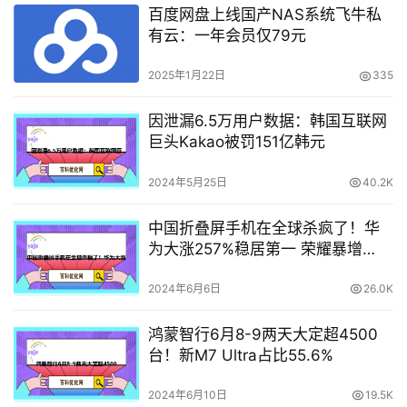
百度网盘上线国产NAS系统飞牛私
有云：一年会员仅79元
2025年1月22日
335
因泄漏6.5万用户数据：韩国互联网
巨头Kakao被罚151亿韩元
2024年5月25日
40.2K
中国折叠屏手机在全球杀疯了！华
为大涨257%稳居第一 荣耀暴增
460%跻身第三
2024年6月6日
26.0K
鸿蒙智行6月8-9两天大定超4500
台！新M7 Ultra占比55.6%
2024年6月10日
19.5K