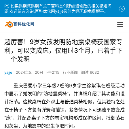
PS:如果遇到您遇到有关于百科类创建编辑修改的相关疑难问
题,欢迎留言咨询,百科优化网yajje及时为您无偿免费解答。
超厉害！9岁女孩发明防地震桌椅获国家专
利，可以变成床，仅用时3个月，已着手下
一个发明
yajje
2024年5月20日 下午2:15
行业新闻
阅读 6632
重庆巴蜀小学三年级2班的9岁学生徐紫琪在班级活动
中展示了她发明的“防地震桌椅”，并详细介绍了其功能和设
计细节。这款桌椅在外观上与普通桌椅相似，但其独特之处
在于椅子下方装有弹簧和插销，紧急情况下可迅速平放变成
“床”，并配合桌子下方的卷帘机构形成保护区间，抵御落石
和灰尘，为地震中的逃生争取时间。