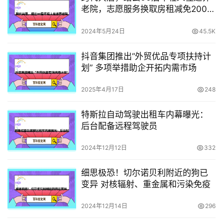
老院，志愿服务换取房租减免200至
500元，甚至全免！
2024年5月24日
45.5K
抖音集团推出“外贸优品专项扶持计
划” 多项举措助企开拓内需市场
2025年4月17日
248
特斯拉自动驾驶出租车内幕曝光：
后台配备远程驾驶员
2024年12月12日
332
细思极恐！切尔诺贝利附近的狗已
变异 对核辐射、重金属和污染免疫
2024年12月14日
296