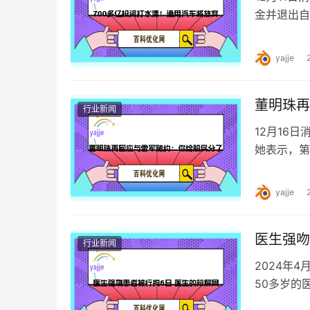
金并退出自
亿美元，折
yajje
董明珠再
行业新闻
12月16
她表示，第
自的逻辑。
yajje
医生强吻
行业新闻
2024年
50多岁的
的行为。这