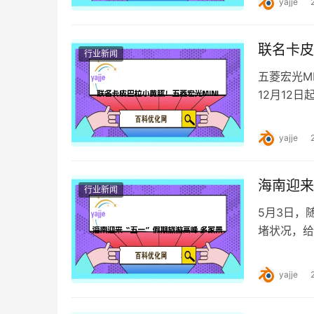
yajje
联名卡皮
行业新闻
五菱宏光M
12月12
翼LED灯
yajje
海南迎来
行业新闻
5月3日，
堵状况，给
告，提醒游
yajje