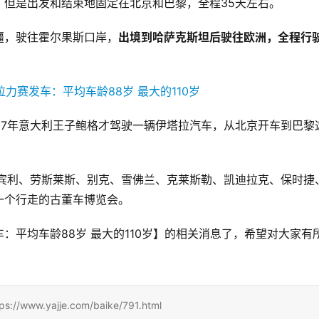
，但是出发和结束地固定在北京和巴黎，全程35天左右。
疆，驶往霍尔果斯口岸，
出境到哈萨克斯坦后驶往欧洲，全程行
07年意大利王子鲍格才驾驶一辆伊塔拉汽车，从北京开车到巴黎
了宾利、劳斯莱斯、别克、雪佛兰、克莱斯勒、凯迪拉克、保时捷
一个行走的古董车博览会。
：平均车龄88岁 最大的110岁】的相关消息了，希望对大家有
.yajje.com/baike/791.html