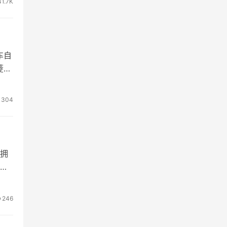
41.7K
车自
菱之
304
现拥
公
246