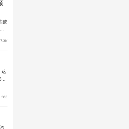
顶
练歌
唱
7.3K
。这
 线
263
供资