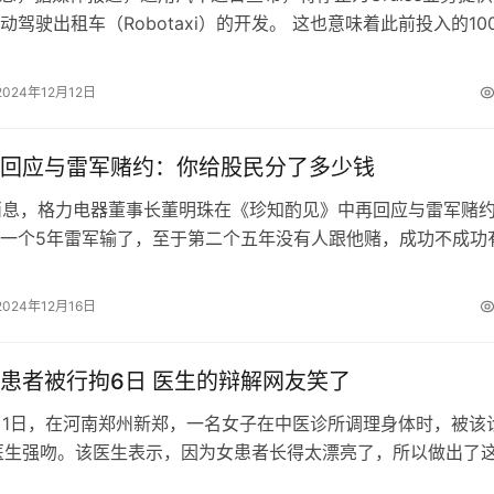
动驾驶出租车（Robotaxi）的开发。 这也意味着此前投入的10
合人民币超7…
2024年12月12日
回应与雷军赌约：你给股民分了多少钱
日消息，格力电器董事长董明珠在《珍知酌见》中再回应与雷军赌
一个5年雷军输了，至于第二个五年没有人跟他赌，成功不成功
 我有股民利益最大化。那你雷…
2024年12月16日
患者被行拘6日 医生的辩解网友笑了
4月1日，在河南郑州新郑，一名女子在中医诊所调理身体时，被该
医生强吻。该医生表示，因为女患者长得太漂亮了，所以做出了
种行为引起了女患者的极大愤…