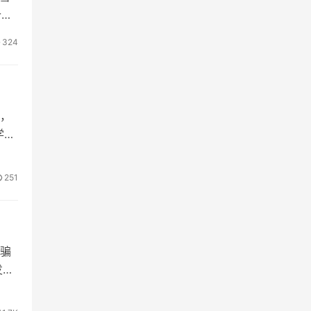
价
324
，
学
251
骗
…”