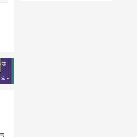
居第
一篇
差
积雪