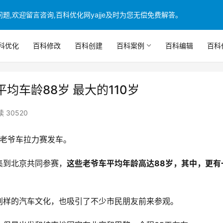
,欢迎留言咨询,百科优化网yajje及时为您无偿免费解答。
科优化
百科修改
百科创建
百科案例
百科编辑
百科
车龄88岁 最大的110岁
 30520
届老爷车拉力赛发车。
集到北京共同参赛，
这些老爷车平均年龄高达88岁，其中，更有
别样的汽车文化，也吸引了不少市民朋友前来参观。