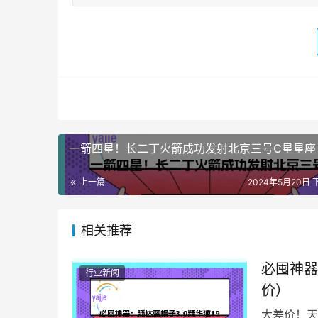
一箭四星！长二丁火箭成功发射北京三号C星星座
上一篇
2024年5月20日 下
相关推荐
必囤神器
行业新闻
价）
大差价！天猫