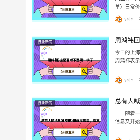
草）日常价
39.8元2
yajje
周鸿祎回
行业新闻
今日的上海
周鸿祎表示
车，并配文
yajje
总有人喊
行业新闻
随着一年
信息又开始
…