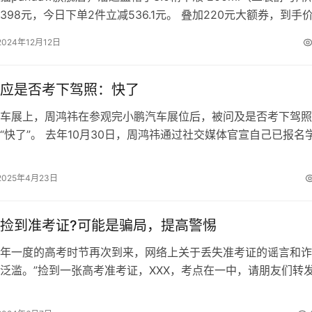
398元，今日下单2件立减536.1元。 叠加220元大额券，到手
瓶，折合…
2024年12月12日
应是否考下驾照：快了
车展上，周鸿祎在参观完小鹏汽车展位后，被问及是否考下驾照
“快了”。 去年10月30日，周鸿祎通过社交媒体官宣自己已报名
道：“跟大家汇报一下，我已在…
2025年4月23日
捡到准考证?可能是骗局，提高警惕
一度的高考时节再次到来，网络上关于丢失准考证的谣言和诈
泛滥。”捡到一张高考准考证，XXX，考点在一中，请朋友们转发