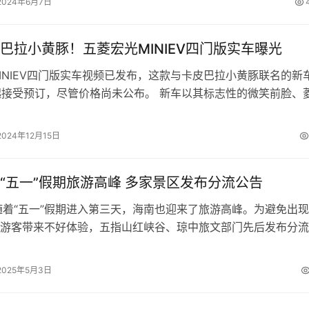
2024年6月7日
巴拉小黄豚！五菱宏光MINIEV四门版实车曝光
INIEV四门版实车视频已发布，这款与卡皮巴拉小黄豚联名的新
日起接受预订，尽管价格尚未公布。 新车以其标志性的微笑前脸、
组和紫荆花13寸轮毂设…
2024年12月15日
“五一”假期旅游高峰 多家景区发布分流公告
随着“五一”假期进入第三天，海南也迎来了旅游高峰。为避免出
游客带来不好体验，五指山红峡谷、琼中旅文部门先后发布分流
客合理规划行程。 五指山红峡谷…
2025年5月3日