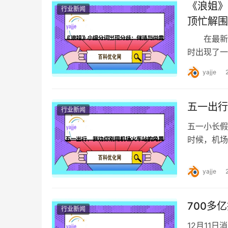
《浪姐》
行业新闻
顶忙解围
在最新一
时出现了一
的愿望。然
yajje
五一出行
行业新闻
五一小长假
时候，机场
往手机上一
yajje
700多
行业新闻
12月11