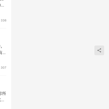
0多
336
约，
有各
307
诊所
这样