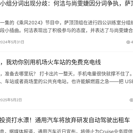
小组分词出现分歧：何洁与尚雯婕因分词争执，萨
集的《乘风2024》节目中，萨顶顶组在进行四公训练室分组
段小插曲。何洁表现出了积极参与的态度，并表达了与尚雯婕合
而，尚雯婕认为郭碧婷的声音更为…
2024年5月31日
4
，我劝你别用机场火车站的免费充电线
，准备去哪里玩？ 打卡出片一整天，手机电量很快就撑不住了
、车站或者商场里的公共充电站，也许能解燃眉之急——把 USB
插，人和手机仿佛都充上电了…
2025年5月2日
亿投资打水漂！通用汽车将放弃研发自动驾驶出租车
日消息，据媒体报道，通用汽车近日宣布，将停止为Cruise业务提