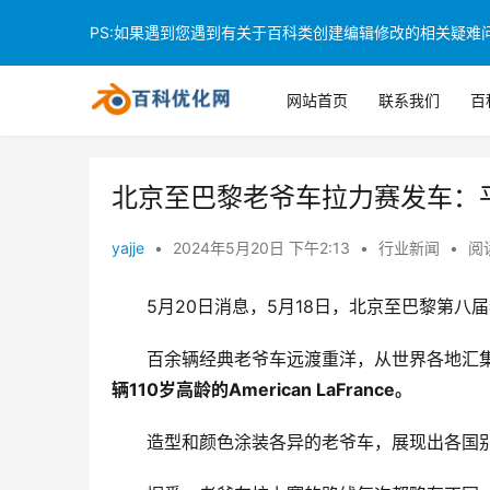
PS:如果遇到您遇到有关于百科类创建编辑修改的相关疑难问题
网站首页
联系我们
百
北京至巴黎老爷车拉力赛发车：平均
yajje
•
2024年5月20日 下午2:13
•
行业新闻
•
阅读
5月20日消息，5月18日，北京至巴黎第八
百余辆经典老爷车远渡重洋，从世界各地汇
辆110岁高龄的American LaFrance。
造型和颜色涂装各异的老爷车，展现出各国