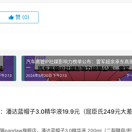
赞
(0)
汽车高管IP社媒影响力榜单公布：雷军超余承东高
一
午2:13
2024年5月20日 下午2:13
下
：潘达蓝帽子3.0精华液19.9元（屈臣氏249元大
pandaw旗舰店，潘达蓝帽子3.0精华液 200ml（二裂酵母/