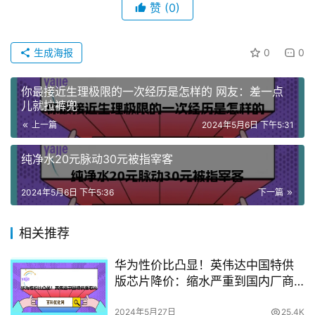
赞
(0)
生成海报
0
0
你最接近生理极限的一次经历是怎样的 网友：差一点
儿就拉裤兜
上一篇
2024年5月6日 下午5:31
纯净水20元脉动30元被指宰客
2024年5月6日 下午5:36
下一篇
相关推荐
华为性价比凸显！英伟达中国特供
版芯片降价：缩水严重到国内厂商
不认
2024年5月27日
25.4K