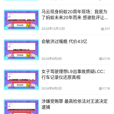
马云现身蚂蚁20周年现场：我是为
了蚂蚁未来20年而来 感谢批评让蚂
蚁走得更远
2024年12月12日
331
俞敏洪过嘴瘾 代价43亿
2024年6月9日
27.1K
女子驾驶理想L9出事故质疑LCC：
行车记录仪还原真相
2024年6月5日
17.7K
涉嫌受贿罪 最高检依法对王波决定
逮捕