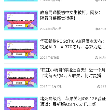
2024年5月30日
21.9K
教育局通报初中女生被打，网友：
隔着屏幕都觉得痛！
2024年5月20日
37.0K
华硕新款ROG幻16 Air轻薄本发布：
锐龙AI 9 HX 370芯片、总算力达
402TOPS
2024年6月6日
14.7K
“疯狂小杨哥”停播近百天！近一个月
平均每天约4万人取关，何时复播成
焦点
2024年12月13日
323
堵死降级路！苹果关闭iOS 17.5验证
通道：最新版iOS 17.5.1已上线