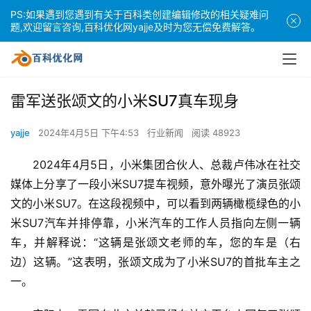
PS:如果遇到您遇到有关于百科类创建编辑修改的相关疑难问
题,欢迎留言咨询,百科优化网yajje及时为您无偿免费解答。
雷军送张颂文的小米SU7真车现身
yajje
2024年4月5日 下午4:53
行业新闻
阅读 48923
2024年4月5日，小米集团合伙人、总裁卢伟冰在社交
媒体上分享了一段小米SU7提车视频，意外曝光了演员张颂
文的小米SU7。在这段视频中，可以看到两辆橄榄绿色的小
米SU7汽车并排停靠，小米汽车的工作人员指向左侧一辆
车，并解释说：“这辆是张颂文老师的车，您的车是（右
边）这辆。”这表明，张颂文成为了小米SU7的首批车主之
一。