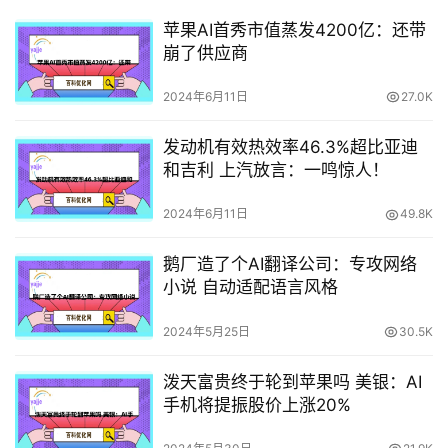
苹果AI首秀市值蒸发4200亿：还带
崩了供应商
2024年6月11日
27.0K
发动机有效热效率46.3%超比亚迪
和吉利 上汽放言：一鸣惊人！
2024年6月11日
49.8K
鹅厂造了个AI翻译公司：专攻网络
小说 自动适配语言风格
2024年5月25日
30.5K
泼天富贵终于轮到苹果吗 美银：AI
手机将提振股价上涨20%