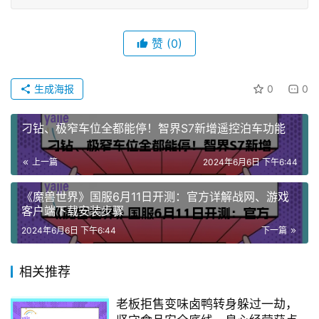
赞
(0)
生成海报
0
0
刁钻、极窄车位全都能停！智界S7新增遥控泊车功能
上一篇
2024年6月6日 下午6:44
《魔兽世界》国服6月11日开测：官方详解战网、游戏
客户端下载安装步骤
2024年6月6日 下午6:44
下一篇
相关推荐
老板拒售变味卤鸭转身躲过一劫，