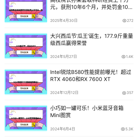
元，获刑10年6个月，并处罚金100
万元，细节披露
2025年4月30日
272
大兴西瓜节’瓜王’诞生，177.9斤重量
级西瓜赢得荣誉
2024年5月27日
1.4K
Intel锐炫B580性能提前曝光！超过
RTX 4060和RX 7600 XT
2024年12月12日
357
小巧如一罐可乐！小米蓝牙音箱
Mini图赏
2024年6月4日
5.3K