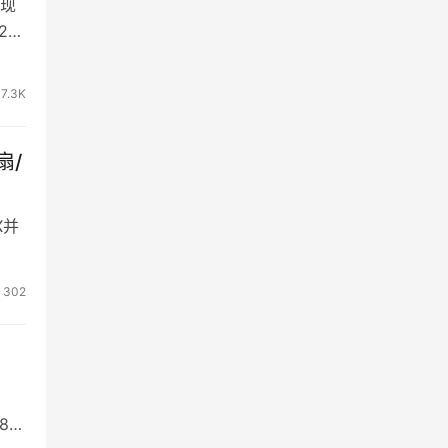
现
2年
7.3K
扇/
X并
302
8位