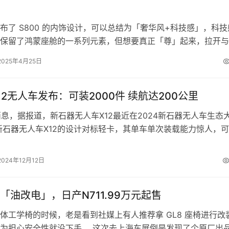
布了 S800 的内饰设计，可以总结为「奢华风+科技感」，科技
保留了鸿蒙座舱的一系列元素，但想要真正「尊」起来，拉开与
差距，还得取经真正的奢华品牌…
2025年4月25日
12无人车发布：可装2000件 续航达200公里
日消息，据报道，新石器无人车X12最近在2024新石器无人车生态
新石器无人车X12的设计对标轻卡，其单车单次装载能力惊人，
0-2000件，满…
2024年12月12日
「油改电」，日产N711.99万元起售
体工学椅的时候，老是看到社媒上有人推荐拿 GL8 座椅进行改
为担心安全性就没下手。 这次去上海车展倒是发现了个原厂出