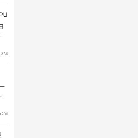
PU
日
大核
336
以一
二丁
296
很