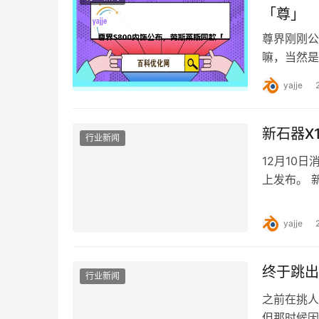
「尊」
尊界刚刚公
嘛，当然是
他几个界的
yajje
新石器X
行业新闻
12月10
上发布。 
载快递150
yajje
终于跳出
行业新闻
之前在挑人
但那时候因