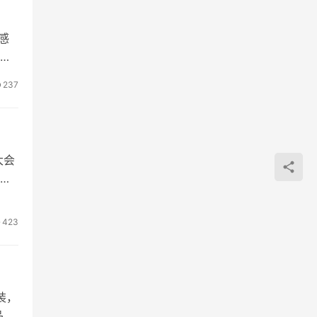
感
其
237
大会
可装
423
装，
品的