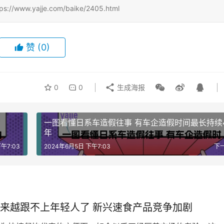
w.yajje.com/baike/2405.html
赞
(0)
0
0
生成海报
一图看懂日系车造假往事 有车企造假时间最长持续
年
午7:03
2024年6月5日 下午7:03
下
来越跟不上年轻人了 新兴速食产品竞争加剧