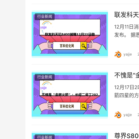
联发科天
行业新闻
12月11
发布。 据悉
架构设计，
yajje
不愧是“
行业新闻
12月17
箭四星的方式
完成了20
yajje
尊界S8
行业新闻