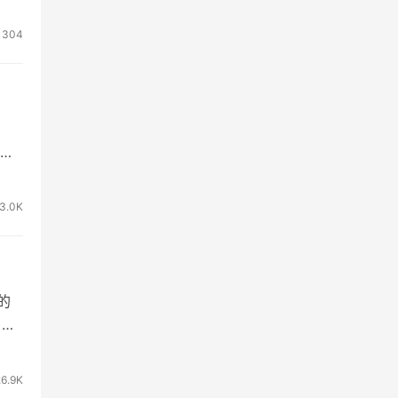
304
只
3.0K
的
》到
26.9K