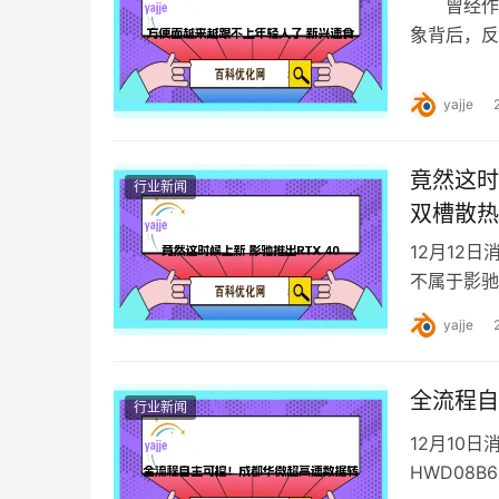
曾经作为
象背后，反
相比，20
yajje
竟然这时候
行业新闻
双槽散热
12月12日
不属于影驰
4080 SUP
yajje
全流程自
行业新闻
12月10
HWD08