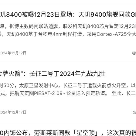
玑8400被曝12月23日登场：天玑9400旗舰同款G
日消息，据博主数码闲聊站透露，联发科天玑8400芯片暂定12月23
，天玑8400基于台积电4nm制程打造，采用Cortex-A725全
CPU主…
2024年12月12日
金牌火箭”：长征二号丁2024年九战九胜
日2时50分，太原卫星发射中心，长征二号丁运载火箭点火升空，
，把航天宏图PIESAT-2 09~12星送入预定轨道。 至此，长
24年的全部发…
2024年12月17日
00内饰公布，劳斯莱斯同款「星空顶」，这次真的