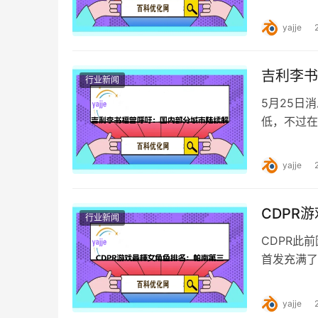
64G超高
yajje
吉利李书
行业新闻
5月25日
低，不过在
能在乡镇和
yajje
CDPR
行业新闻
CDPR此
首发充满了
目前为止的
yajje