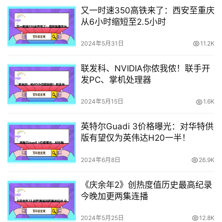
又一时速350高铁来了：西安至重庆
从6小时缩短至2.5小时
2024年5月31日
11.2K
联发科、NVIDIA你侬我侬！联手开
发PC、掌机处理器
2024年5月15日
1.6K
英特尔Guadi 3价格曝光：对华特供
版有望仅为英伟达H20一半！
2024年6月8日
26.9K
《庆余年2》创热度值历史最高纪录
今晚加更两集连播
2024年5月25日
12.8K