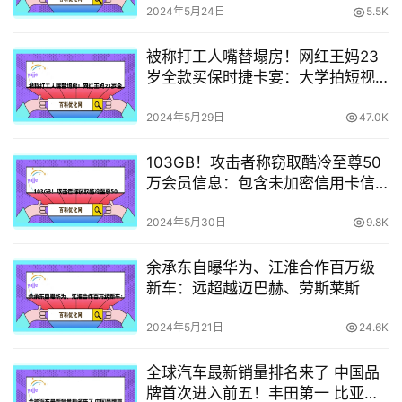
2024年5月24日
5.5K
被称打工人嘴替塌房！网红王妈23
岁全款买保时捷卡宴：大学拍短视
频月入70万
2024年5月29日
47.0K
103GB！攻击者称窃取酷冷至尊50
万会员信息：包含未加密信用卡信
息等
2024年5月30日
9.8K
余承东自曝华为、江淮合作百万级
新车：远超越迈巴赫、劳斯莱斯
2024年5月21日
24.6K
全球汽车最新销量排名来了 中国品
牌首次进入前五！丰田第一 比亚迪