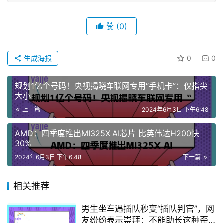
赞
(0)
生成海报
0
0
规划1亿个号码！央视揭晓车联网专用“手机卡”：仅指尖
大小
上一篇
2024年6月3日 下午6:48
AMD：四季度推出MI325X AI芯片 比英伟达H200快
30%
2024年6月3日 下午6:48
下一篇
相关推荐
男生坐车遇插队秒变“插队判官”，网
友纷纷表示崇拜：不能助长这种歪