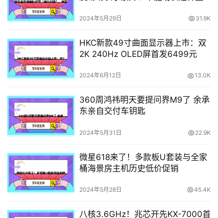
风！
2024年5月29日
31.9K
HKC新款49寸曲面显示器上市：双
2K 240Hz OLED屏首发6499元
2024年6月12日
13.0K
360周鸿祎明天要提问界M9了 余承
东亲自交付车钥匙
2024年5月31日
22.9K
微星618来了！多款板U套装与全家
桶海景房主机历史低价促销
2024年5月28日
45.4K
八核3.6GHz！兆芯开先KX-7000首