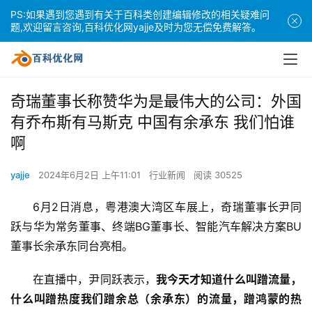
PS:如果遇到您遇到有关于百科类创建编辑修改的相关疑难问
题,欢迎留言咨询,百科优化网yajje及时为您无偿免费解答。
奇瑞董事长称赞华为是最伟大的公司：外国
有乔布斯有马斯克 中国有余承东 我们怕谁
啊
yajje
2024年6月2日 上午11:01
行业新闻
阅读 30525
6月2日消息，粤港澳大湾区车展上，奇瑞董事长尹同
跃与华为常务董事、终端BG董事长、智能汽车解决方案BU
董事长余承东同台亮相。
在直播中，尹同跃表示，
我今天才知道什么叫蹭流量，
什么叫蹭热度我们蹭余总（余承东）的流量，蹭鸿蒙的热