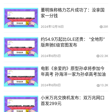
董明珠称格力芯片成功了：没拿国
家一分钱
2024年12月16日
291
约54.9万起比GLE还贵： “全地形”
版奔驰E级官图发布
2024年6月5日
22.3K
电影《亲爱的》原型孙卓将参加今
年高考 孙海洋一家为孙卓高考加油
2024年6月6日
13.2K
小米万兆交换机发布：双万兆网口
首发299元