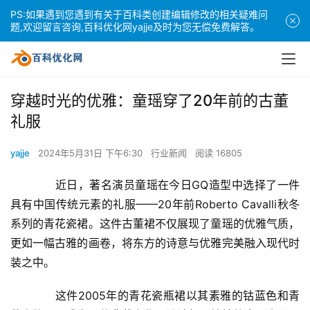
PS:如果遇到您遇到有关于百科类创建编辑修改的相关疑难问
题,欢迎留言咨询,百科优化网yajje及时为您无偿免费解答。
穿越时光的优雅：童瑶穿了20年前的古董
礼服
yajje
2024年5月31日 下午6:30
行业新闻
阅读 16805
　　近日，著名演员童瑶在今日GQ造型中选择了一件
具有中国传统元素的礼服——20年前Roberto Cavalli秋冬
系列的青花瓷裙。这件古董裙不仅展现了童瑶的优雅气质，
更如一幅古雅的画卷，将东方的诗意与优雅完美融入现代时
装之中。
　　这件2005年的青花瓷瓶裙以其素雅的钴蓝色和青