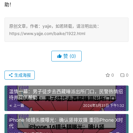
助！
原创文章，作者：yajje，如若转载，请注明出处：
https://www.yajje.com/baike/1922.html
赞
(0)
生成海报
0
0
温情一幕：男子徒步去西藏睡派出所门口，民警热情招
待并提供帮助
上一篇
2024年5月31日 下午1:32
iPhone 16镜头膜曝光：确认竖排双摄 重回iPhone X时
代