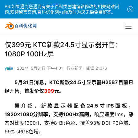
PS:如果遇到您遇到有关于百科类创建编辑修改的相关疑难问
题,欢迎留言咨询,百科优化网yajje及时为您无偿免费解答。
仅399元 KTC新款24.5寸显示器开售：
1080P 100Hz屏
yajje
2024年5月31日 下午4:01
行业新闻
阅读 21376
5月31日消息，KTC新款24.5寸显示器H25B7目前已
经开售，首发价仅
399
元。
据介绍，
新款显示器配备24.5寸IPS面板，
1920×1080分辨率，支持100Hz高刷
，响应速度1ms，静
态对比度1300:1，支持8-Bit色彩，覆盖93% DCI-P3色域、
99% sRGB色域。