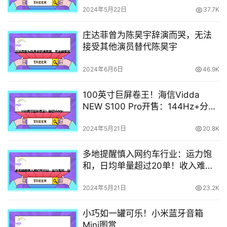
2024年5月22日
37.7K
庄达菲曾为陈昊宇辞演而哭，无法
接受其他演员替代陈昊宇
2024年6月6日
46.9K
100英寸巨屏卷王！海信Vidda
NEW S100 Pro开售：144Hz+分区
背光仅8999元
2024年5月21日
20.8K
多地提醒慎入网约车行业：运力饱
和，日均单量超过20单！收入难以
达到预期
2024年5月21日
23.2K
小巧如一罐可乐！小米蓝牙音箱
Mini图赏