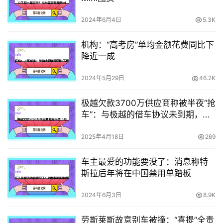
2024年6月4日
5.3K
机构：“高考房”单均金额花费同比下
降近一成
2024年5月29日
46.2K
极越欠款3700万供应商称被半夜“抢
车”：与极越的借车协议未到期，已
报警
2025年4月18日
269
车主最爱的功能要没了：消息称特
斯拉后年将在中国禁用单踏板
2024年6月3日
8.9K
劳斯莱斯故意别车被撞：“喜提”全责