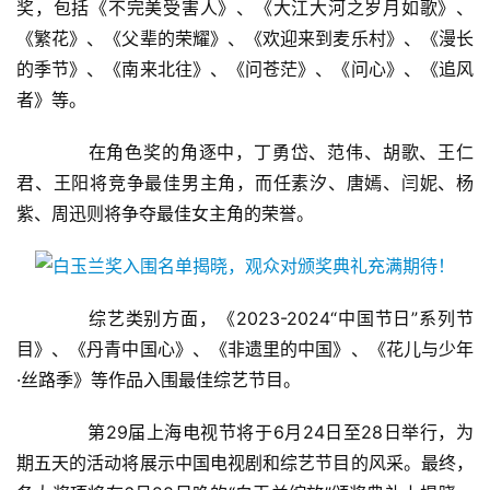
奖，包括《不完美受害人》、《大江大河之岁月如歌》、
《繁花》、《父辈的荣耀》、《欢迎来到麦乐村》、《漫长
的季节》、《南来北往》、《问苍茫》、《问心》、《追风
者》等。
　　在角色奖的角逐中，丁勇岱、范伟、胡歌、王仁
君、王阳将竞争最佳男主角，而任素汐、唐嫣、闫妮、杨
紫、周迅则将争夺最佳女主角的荣誉。
　　综艺类别方面，《2023-2024“中国节日”系列节
目》、《丹青中国心》、《非遗里的中国》、《花儿与少年
·丝路季》等作品入围最佳综艺节目。
　　第29届上海电视节将于6月24日至28日举行，为
期五天的活动将展示中国电视剧和综艺节目的风采。最终，