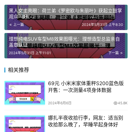
黑人女主亮眼：荷兰弟《罗密欧与朱丽叶》获起立鼓掌
观众叫好
上一篇
2024年5月31日 上午8:30
理想纯电SUV车型M8效果图曝光：理想造型总监亲自
盖章认证
2024年5月31日 上午11:01
下一篇
相关推荐
69元 小米米家体重秤S200蓝色版
开售：一次测量4项身体数据
2024年6月6日
45.8K
娜扎半夜收拾行李，网友：适当别
收拾那么晚了，早睡早起身体好