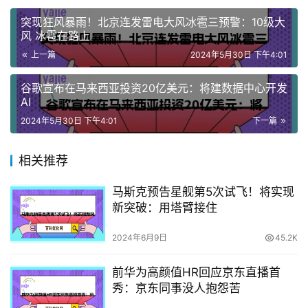
突现狂风暴雨！北京连发雷电大风冰雹三预警：10级大
风 冰雹在路上
上一篇
2024年5月30日 下午4:01
谷歌宣布在马来西亚投资20亿美元：将建数据中心开发
AI
2024年5月30日 下午4:01
下一篇
相关推荐
马斯克预告星舰第5次试飞！将实现
新突破：用塔臂接住
2024年6月9日
45.2K
前华为高颜值HR回应京东直播首
秀：京东同事没人抱怨苦