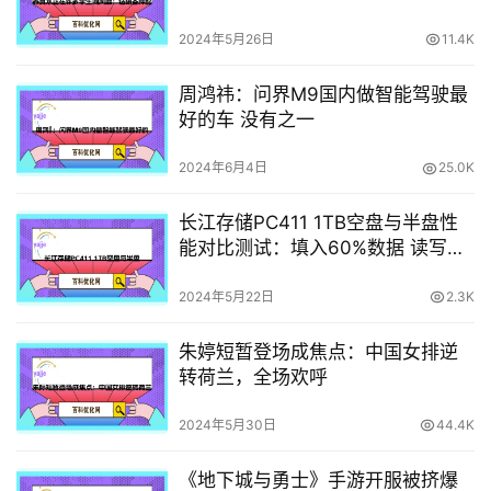
2024年5月26日
11.4K
周鸿祎：问界M9国内做智能驾驶最
好的车 没有之一
2024年6月4日
25.0K
长江存储PC411 1TB空盘与半盘性
能对比测试：填入60%数据 读写依
旧稳定如初
2024年5月22日
2.3K
朱婷短暂登场成焦点：中国女排逆
转荷兰，全场欢呼
2024年5月30日
44.4K
《地下城与勇士》手游开服被挤爆