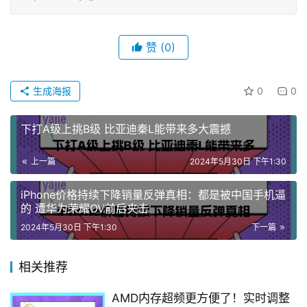
赞
(0)
生成海报
0
0
下打A级上挑B级 比亚迪秦L能带来多大震撼
上一篇
2024年5月30日 下午1:30
iPhone价格持续下降销量反弹真相：都是被中国手机逼
的 遭华为荣耀OV前后夹击
2024年5月30日 下午1:30
下一篇
相关推荐
AMD内存超频更方便了！实时调整