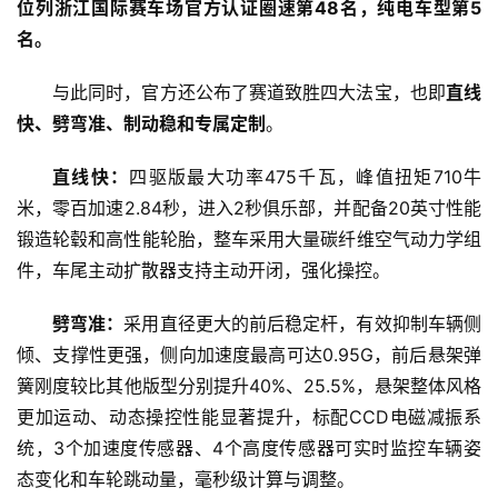
位列浙江国际赛车场官方认证圈速第48名，纯电车型第5
名。
与此同时，官方还公布了赛道致胜四大法宝，也即
直线
快、劈弯准、制动稳和专属定制
。
直线快：
四驱版最大功率475千瓦，峰值扭矩710牛
米，零百加速2.84秒，进入2秒俱乐部，并配备20英寸性能
锻造轮毂和高性能轮胎，整车采用大量碳纤维空气动力学组
件，车尾主动扩散器支持主动开闭，强化操控。
劈弯准：
采用直径更大的前后稳定杆，有效抑制车辆侧
倾、支撑性更强，侧向加速度最高可达0.95G，前后悬架弹
簧刚度较比其他版型分别提升40%、25.5%，悬架整体风格
更加运动、动态操控性能显著提升，标配CCD电磁减振系
统，3个加速度传感器、4个高度传感器可实时监控车辆姿
态变化和车轮跳动量，毫秒级计算与调整。