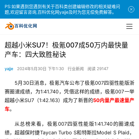
PS:如果遇到您遇到有关于百科类创建编辑修改的相关疑难问
题,欢迎留言咨询,百科优化网yajje及时为您无偿免费解答。
超越小米SU7！极氪007成50万内最快量
产车：四大致胜秘诀
yajje
2024年5月30日 下午1:30
行业新闻
阅读 29147
5月30日消息，极氪汽车公布了极氪007四驱性能版浙
赛圈速成绩，为1:41.740，凭借这样的成绩，极氪007一举
超越小米SU7（1:42.163）成为了新晋的
50内量产最速量产
车
。
从总榜来看，极氪007四驱性能版1:41.740的圈速成
绩，超越保时捷Taycan Turbo S和特斯拉Model S Plaid，