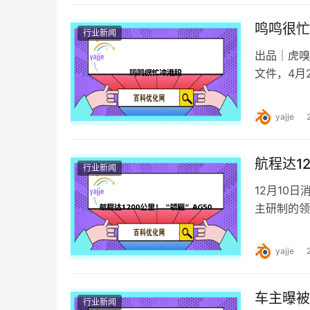
鸣鸣很忙
行业新闻
出品｜虎嗅
文件，4月
式向港交所
yajje
航程达1
行业新闻
12月10
主研制的领
功。 据悉
yajje
车主曝被
行业新闻