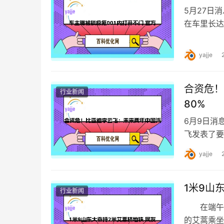
5月27日
在车里长达
注，不少知
yajje
合资危！
行业新闻
80%
6月9日消
飞发表了要
15 年成
yajje
1米9山
行业新闻
在端午节
的艾蒿乘坐