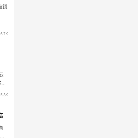
被锁
关
26.7K
云
续
25.8K
高
高
相