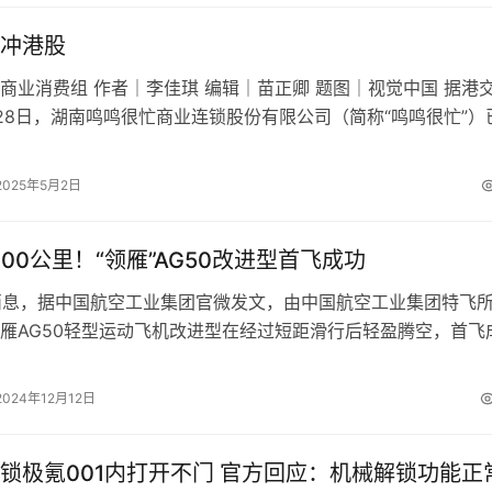
冲港股
商业消费组 作者｜李佳琪 编辑｜苗正卿 题图｜视觉中国 据港
28日，湖南鸣鸣很忙商业连锁股份有限公司（简称“鸣鸣很忙”）
递交上市申请。 鸣鸣很…
2025年5月2日
200公里！“领雁”AG50改进型首飞成功
日消息，据中国航空工业集团官微发文，由中国航空工业集团特飞
雁AG50轻型运动飞机改进型在经过短距滑行后轻盈腾空，首飞
，领雁AG50改进型项目于2…
2024年12月12日
锁极氪001内打开不门 官方回应：机械解锁功能正