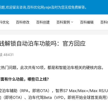
,欢迎留言咨询,百科优化网yajje及时为您无偿免费解答。
科优化
百科修改
百科创建
百科案例
百科编辑
百科
花钱解锁自动泊车功能吗：官方回应
读 48431
友热门问题，此次共有10项，都是和智能泊车相关的硬核内容。
方面有什么功能，哪些已上线？
助（RPA，即将OTA），智界S7 Max/Max+/Max RS/Ul
（即将OTA）、泊车代驾Beta（VPD，即将开始全球首发商用