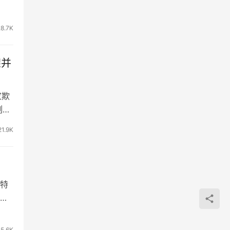
28.7K
架并
家欺
刻意
21.9K
特
统
5.6K