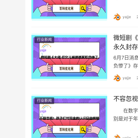
关话题登
yajje
微短剧《
行业新闻
永久封存
6月7日消
负惨了》存
识到公司发
yajje
不容忽视
行业新闻
在数字化
别是对于年
计，截至2
yajje