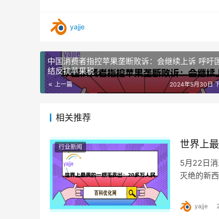
yajje
中国消费者指控苹果垄断败诉：会继续上诉 呼吁
结反抗苹果税
上一篇
2024年5月30日 下
相关推荐
世界上最
行业新闻
5月22日
灭绝的新西
新西兰元…
yajje