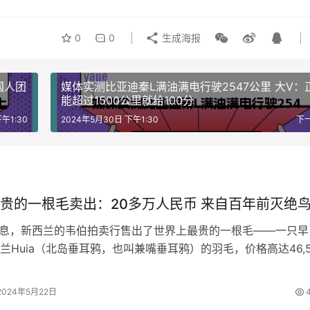
0
0
生成海报
国人团
媒体实测比亚迪秦L满油满电行驶2547公里 大V：
能超过1500公里就给100分
午1:30
2024年5月30日 下午1:30
下
贵的一根毛卖出：20多万人民币 来自百年前灭绝
消息，新西兰的韦伯拍卖行售出了世界上最贵的一根毛——一只早
兰Huia（北岛垂耳鸦，也叫兼嘴垂耳鸦）的羽毛，价格高达46,5
2024年5月22日