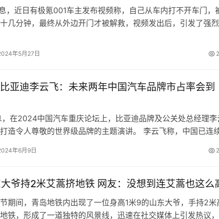
消息，近日有极氪001车主发布视频称，自己从车内打不开车门，
十几分钟，最终从外边开门才被解救，视频发出后，引发了强烈
名汽车博主、大V等纷纷转发。…
2024年5月27日
比亚迪李云飞：未来两年中国汽车品牌市占率会到
息，在2024中国汽车重庆论坛上，比亚迪品牌及公关处总经理李
打造令人尊敬的世界级品牌的主题演讲。 李云飞称，中国已连
为全球最大汽车市场，中国品牌…
2024年6月9日
东大爷持2米艾蒿挤地铁 网友：没想到连艾蒿也这么
期间，青岛地铁内出现了一位身高1米9的山东大爷，手持2米
地铁，形成了一道独特的风景线，迅速在社交媒体上引发热议，