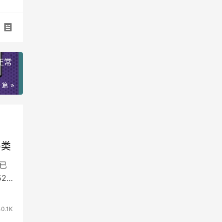
正常
一篇
鸟类
已
21
40.1K