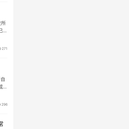
交所
已正
271
所自
成
296
常