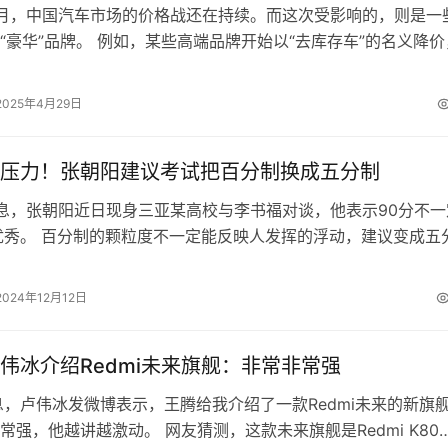
月，中国汽车市场的价格战还在持续。而这次受影响的，则是一
“豪华”品牌。 例如，某些高端品牌开始以“去库存车”的名义降价
0万元的电动车，如今不到2…
2025年4月29日
压力！张朝阳建议考试把百分制换成五分制
消息，张朝阳近日现身三亚某高校与李书福对谈，他表示90分不一
优秀。 百分制的颗粒度不一定能反映人发挥的浮动，建议变成五
间段的波动，减轻应试教育压力…
2024年12月12日
伟冰介绍Redmi未来旗舰：非常非常强
息，卢伟冰发微博表示，王腾给我介绍了一款Redmi未来的新旗
常强，他越讲越激动。 网友猜测，这款未来旗舰是Redmi K80