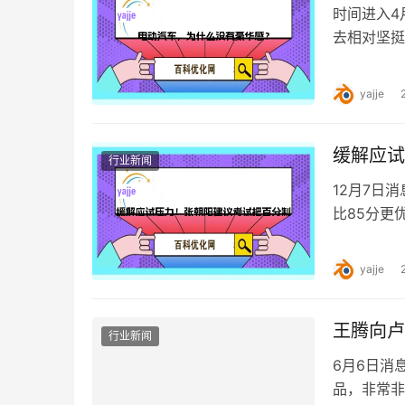
时间进入4
去相对坚挺
过去接近3
yajje
缓解应试
行业新闻
12月7日
比85分更
制，接受区
yajje
王腾向卢
行业新闻
6月6日消
品，非常非