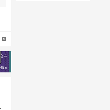
主交车
一篇
，