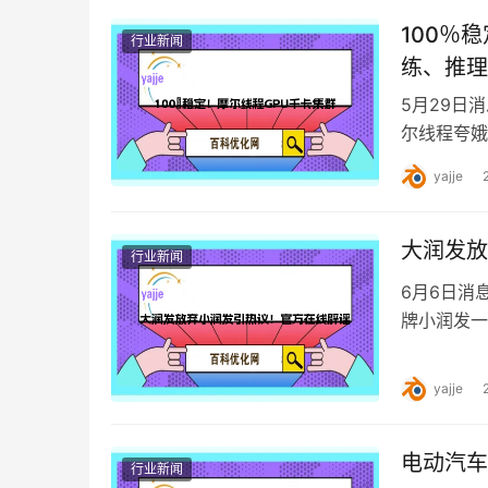
100％
行业新闻
练、推理
5月29日
尔线程夸娥（
练、推理适
yajje
大润发放
行业新闻
6月6日消
牌小润发一
公众关注感
yajje
电动汽车
行业新闻