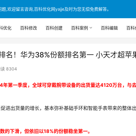
,欢迎留言咨询,百科优化网yajje及时为您无偿免费解答。
科优化
百科修改
百科创建
百科案例
百科编辑
百科
排名！华为38%份额排名第一 小天才超苹
读 8304
24年第一季度，全球可穿戴腕带设备的出货量达4120万台，与
格实惠促进出货量的增长，基本弥补基础手环和智能手表带来的整体
位数的下滑，但依旧以18%的份额稳坐第一。