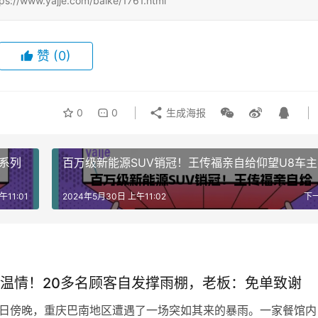
.yajje.com/baike/1761.html
赞
(0)
0
0
生成海报
0系列
百万级新能源SUV销冠！王传福亲自给仰望U8车
午11:01
2024年5月30日 上午11:02
下
温情！20多名顾客自发撑雨棚，老板：免单致谢
日傍晚，重庆巴南地区遭遇了一场突如其来的暴雨。一家餐馆内