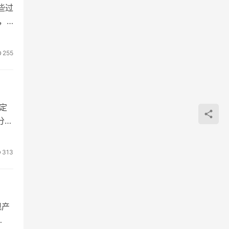
些过
，
255
定
分
313
舰产