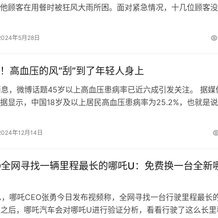
他顾客在用餐时被狂风大雨所困。面对紧急情况，十几位顾客没
而是自发地帮助餐馆老板撑起了雨棚…
2024年5月28日
！高血压的风“刮”到了年轻人身上
日消息，微博话题45岁以上高血压患病率已近六成引发关注。 据媒
据显示，中国18岁及以上居民高血压患病率为25.2%，也就是
人中大约就有1人患有高…
2024年12月14日
O全网寻找一辆里程最长的哪吒U：免费换一台全新
息，哪吒CEO张勇今日发布视频称，全网寻找一台行驶里程最长
 之后，哪吒汽车会对哪吒U进行验证分析，看看行驶了这么长里