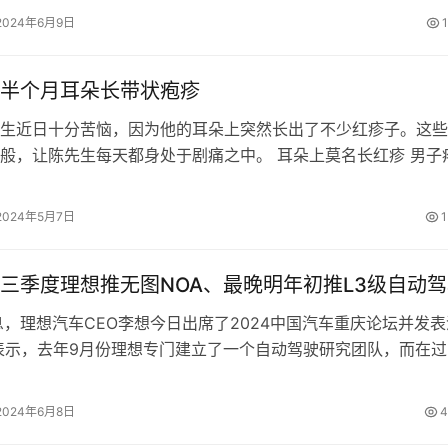
在核心零部件和结构上，会有怎…
2024年6月9日
半个月耳朵长带状疱疹
生近日十分苦恼，因为他的耳朵上突然长出了不少红疹子。这些
般，让陈先生每天都身处于剧痛之中。 耳朵上莫名长红疹 男子
岁的陈先生因耳朵及头部剧烈疼痛…
2024年5月7日
1
三季度理想推无图NOA、最晚明年初推L3级自动
息，理想汽车CEO李想今日出席了2024中国汽车重庆论坛并发表
表示，去年9月份理想专门建立了一个自动驾驶研究团队，而在过
间里，理想汽车做出的一项关…
2024年6月8日
4