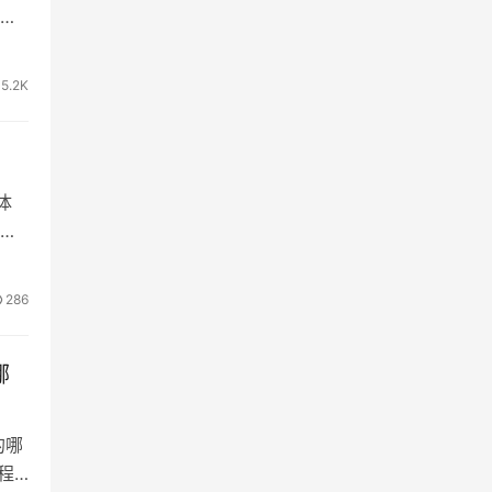
有
5.2K
体
说，
286
哪
的哪
程