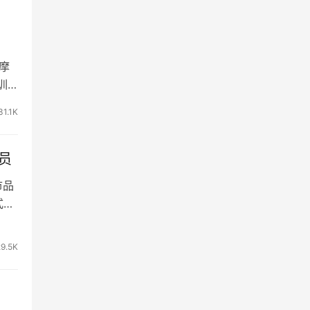
摩
训
31.1K
员
市品
式被
29.5K