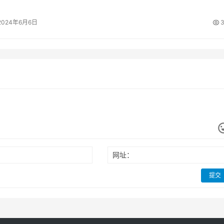
此前博主数码闲聊站爆…
2024年6月6日
3
网址：
提交