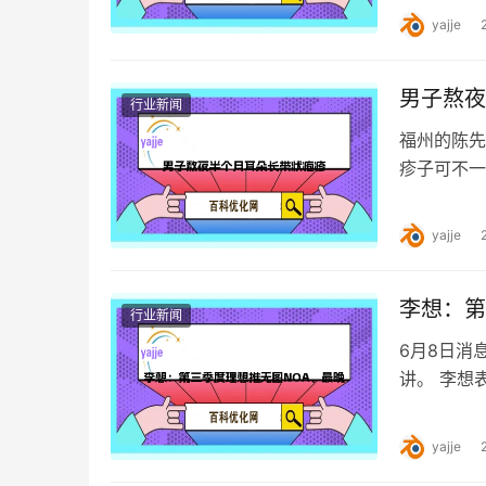
的哪吒U，
yajje
男子熬夜
行业新闻
福州的陈先
疹子可不一
难忍 52
yajje
李想：第
行业新闻
6月8日消
讲。 李想
半年多的时
yajje