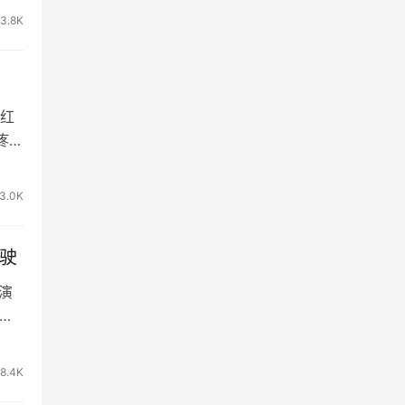
13.8K
红
疼痛
3.0K
驾驶
演
去
8.4K