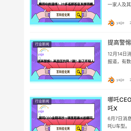
一家人及其
选择旁观，
yajje
提高警惕
行业新闻
12月14
报道，有数
每4个成年
yajje
哪吒CE
行业新闻
吒X
6月7日消
吒U车型。