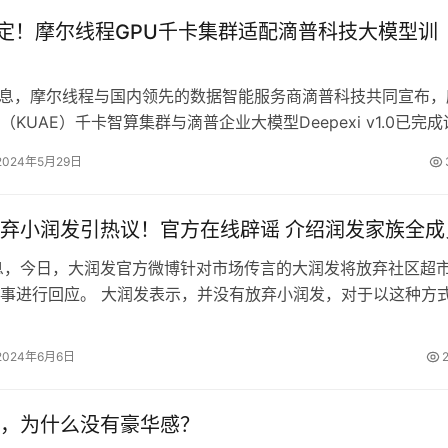
稳定！摩尔线程GPU千卡集群适配滴普科技大模型训
消息，摩尔线程与国内领先的数据智能服务商滴普科技共同宣布，
KUAE）千卡智算集群与滴普企业大模型Deepexi v1.0已完成
配，获得产品兼容互…
2024年5月29日
弃小润发引热议！官方在线辟谣 介绍润发家族全成
息，今日，大润发官方微博针对市场传言的大润发将放弃社区超
事进行回应。 大润发表示，并没有放弃小润发，对于以这种方
到遗憾。 同时，大润发官微还借…
2024年6月6日
，为什么没有豪华感？