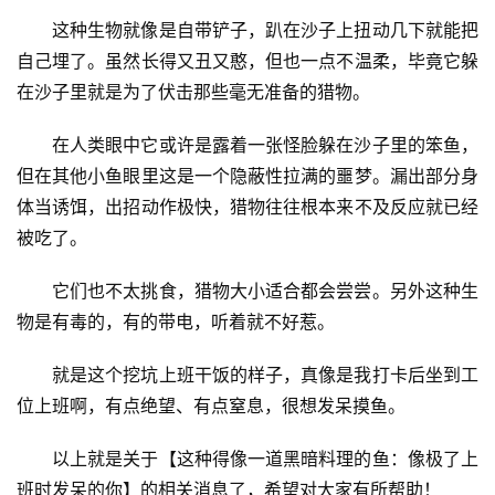
这种生物就像是自带铲子，趴在沙子上扭动几下就能把
自己埋了。虽然长得又丑又憨，但也一点不温柔，毕竟它躲
在沙子里就是为了伏击那些毫无准备的猎物。
在人类眼中它或许是露着一张怪脸躲在沙子里的笨鱼，
但在其他小鱼眼里这是一个隐蔽性拉满的噩梦。漏出部分身
体当诱饵，出招动作极快，猎物往往根本来不及反应就已经
被吃了。
它们也不太挑食，猎物大小适合都会尝尝。另外这种生
物是有毒的，有的带电，听着就不好惹。
就是这个挖坑上班干饭的样子，真像是我打卡后坐到工
位上班啊，有点绝望、有点窒息，很想发呆摸鱼。
以上就是关于【这种得像一道黑暗料理的鱼：像极了上
班时发呆的你】的相关消息了，希望对大家有所帮助！