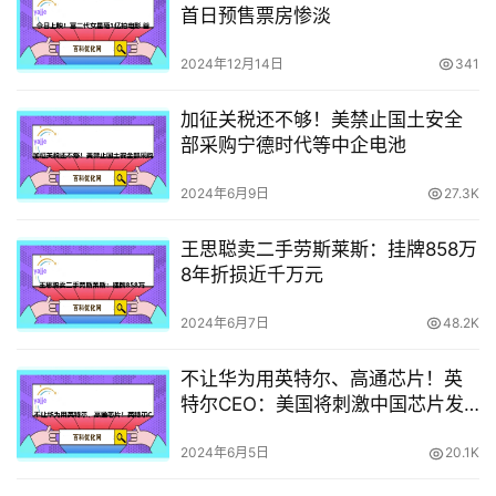
首日预售票房惨淡
2024年12月14日
341
加征关税还不够！美禁止国土安全
部采购宁德时代等中企电池
2024年6月9日
27.3K
王思聪卖二手劳斯莱斯：挂牌858万
8年折损近千万元
2024年6月7日
48.2K
不让华为用英特尔、高通芯片！英
特尔CEO：美国将刺激中国芯片发
展
2024年6月5日
20.1K