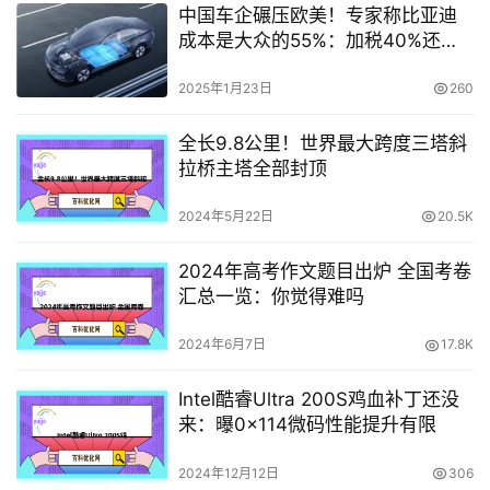
中国车企碾压欧美！专家称比亚迪
成本是大众的55%：加税40%还比
你便宜
2025年1月23日
260
全长9.8公里！世界最大跨度三塔斜
拉桥主塔全部封顶
2024年5月22日
20.5K
2024年高考作文题目出炉 全国考卷
汇总一览：你觉得难吗
2024年6月7日
17.8K
Intel酷睿Ultra 200S鸡血补丁还没
来：曝0x114微码性能提升有限
2024年12月12日
306