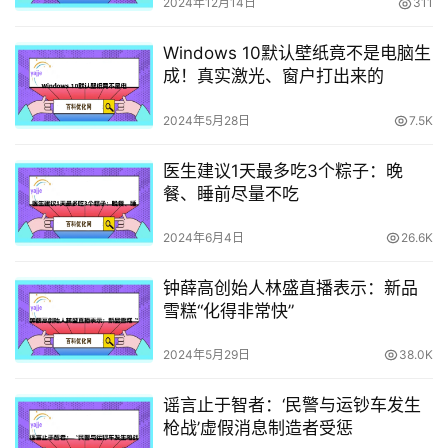
2024年12月14日
311
Windows 10默认壁纸竟不是电脑生
成！真实激光、窗户打出来的
2024年5月28日
7.5K
医生建议1天最多吃3个粽子：晚
餐、睡前尽量不吃
2024年6月4日
26.6K
钟薛高创始人林盛直播表示：新品
雪糕“化得非常快”
2024年5月29日
38.0K
谣言止于智者：‘民警与运钞车发生
枪战’虚假消息制造者受惩