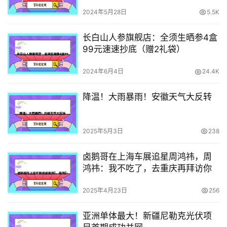
2024年5月28日
5.5K
长白山人参旗舰店：全须生晒参4盒
99元速速抄底（赠2礼袋）
2024年6月4日
24.4K
降温！大雨暴雨！安徽天气大反转
2025年5月3日
238
卤鹅哥在上海车展追星周鸿祎，周
鸿祎：我不吃了，去重庆再拜访你
2025年4月23日
256
亚洲单体最大！新疆尼勒克光伏项