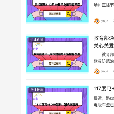
场》直播节
年前，国产
yajje
教育部通
行业新闻
关心关爱
教育部官
欺凌防范
通知中明确
yajje
117度
行业新闻
最近，路虎官
电版车型已
新车的热管