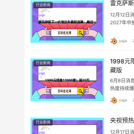
雷克萨斯
行业新闻
12月12
2027年
续航里程。 
yajje
1998
行业新闻
藏版
6月8日消
热度持续爆
约人数也超
yajje
央视预热
行业新闻
12月17