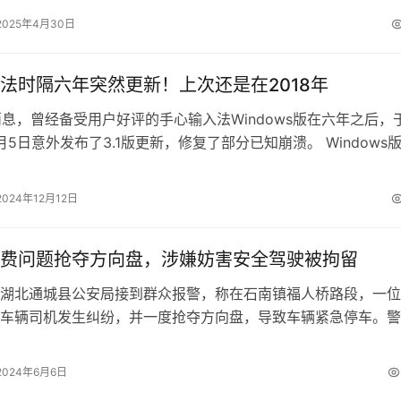
2025年4月30日
法时隔六年突然更新！上次还是在2018年
日消息，曾经备受用户好评的手心输入法Windows版在六年之后，
2月5日意外发布了3.1版更新，修复了部分已知崩溃。 Windows
追溯到20…
2024年12月12日
费问题抢夺方向盘，涉嫌妨害安全驾驶被拘留
北通城县公安局接到群众报警，称在石南镇福人桥路段，一位
车辆司机发生纠纷，并一度抢夺方向盘，导致车辆紧急停车。警
响应，石南派出所民警立即展开调查。…
2024年6月6日