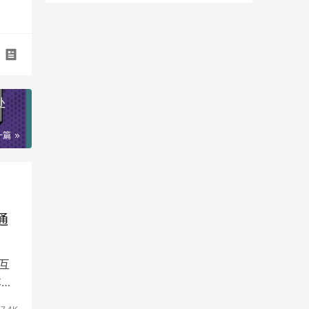
处
一篇
通
互
车机