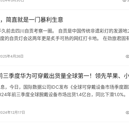
2024年5月30日
3
，简直就是一门暴利生意
不久前去四川自贡考察一圈。 自贡是中国传统非遗彩灯的发源地
度的自贡灯会这两年更是炙手可热的网红打卡地。 在劲旅君固
遗彩灯这种老祖宗留下来的东西，…
2025年4月26日
年前三季度华为可穿戴出货量全球第一！领先苹果、
日消息，今日，国际数据公司IDC发布《全球可穿戴设备市场季度跟
024年前三季度全球腕戴设备市场出货1.4亿台，同比下滑1.0%。
市场出货量为45…
2024年12月17日