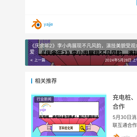
yajje
《庆余年2》李小冉展现不凡风韵，演技美貌受观
爱
上一篇
2024年5月28日 上
相关推荐
充电桩、
行业新闻
合作
5月30日
联互通合作
充电地图，