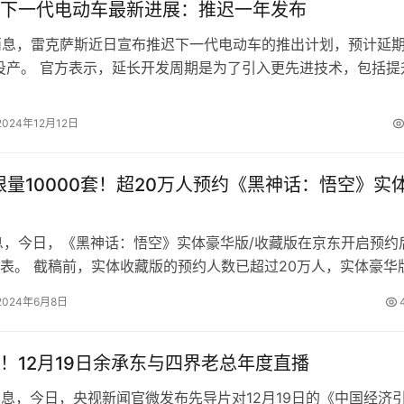
下一代电动车最新进展：推迟一年发布
日消息，雷克萨斯近日宣布推迟下一代电动车的推出计划，预计延
中投产。 官方表示，延长开发周期是为了引入更先进技术，包括提
此前规划的LF-ZC和L…
2024年12月12日
元限量10000套！超20万人预约《黑神话：悟空》实
息，今日，《黑神话：悟空》实体豪华版/收藏版在京东开启预约
表。 截稿前，实体收藏版的预约人数已超过20万人，实体豪华
过11万人，两个版本的预约…
2024年6月8日
！12月19日余承东与四界老总年度直播
日消息，今日，央视新闻官微发布先导片对12月19日的《中国经济