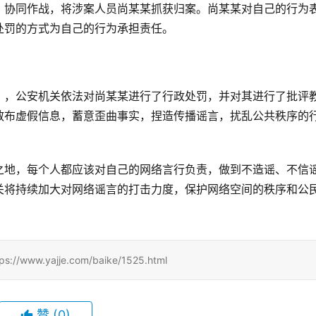
，协同作战，将涉案人员尚某某抓获归案。尚某某对自己的行为
处罚的方式为自己的行为承担责任。
》，公安机关依法对尚某某进行了行政处罚，并对其进行了批评
散布虚假信息，蓄意歪曲事实，捏造传播谣言，扰乱公共秩序的
之地，每个人都应该对自己的网络言行负责，做到不造谣、不信
关将持续加大对网络谣言的打击力度，保护网络空间的秩序和公
.yajje.com/baike/1525.html
赞
(0)