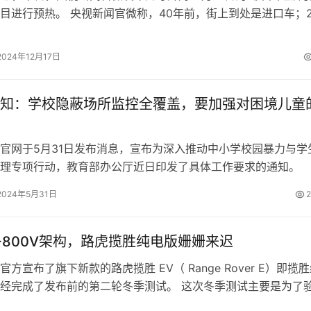
目进行预热。 央视新闻官微称，40年前，街上到处是进口车；2
车走进千家万户；如今，…
2024年12月17日
知：学校隐蔽场所监控全覆盖，要加强对困境儿童
网于5月31日发布消息，宣布为深入推动中小学校园暴力与学
治理专项行动，教育部办公厅近日印发了具体工作要求的通
指出，各学校需成立学生欺凌治理…
2024年5月31日
2
电+800V架构，路虎揽胜纯电版姗姗来迟
方宣布了旗下新款的路虎揽胜 EV（ Range Rover E）即揽
经完成了发布前的第二轮冬季测试。 这次冬季测试主要是为了
理系统，确保它在…