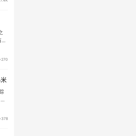
7.4K
之
有的
270
小米
踪
 中
378