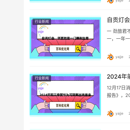
yajje
自贡灯会
行业新闻
一 劲旅君
一，一年一
印象里，非
yajje
2024
行业新闻
12月17
报告》，2
国腕戴设备
yajje