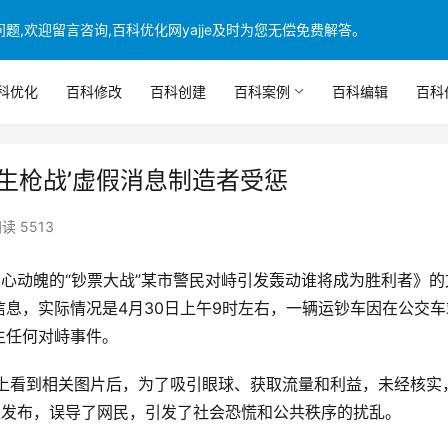
,欢迎留言咨询,百科优化网yajje及时为您无偿免费解答。
科优化
百科修改
百科创建
百科案例
百科编辑
百科
生枪战’虚假消息制造者受惩
读 5513
惊心动魄的“钞票大战”某市警民对峙引发轰动谁将成为胜利者》的
息，实际情况是4月30日上午9时左右，一辆运钞车因在公交车
生任何对峙事件。
网上看到相关图片后，为了吸引眼球、获取流量和利益，未经核实
台上发布，误导了网民，引发了社会恐慌和公共秩序的扰乱。