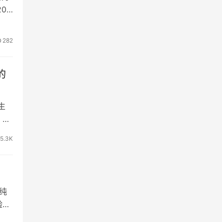
0
282
的
生
知。
5.3K
胜纯
验证