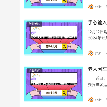
yajje
手心输入
行业新闻
12月12
2024年1
次更新还要
yajje
老人因车
行业新闻
近日，湖
婆婆与客运
接警后迅速
yajje