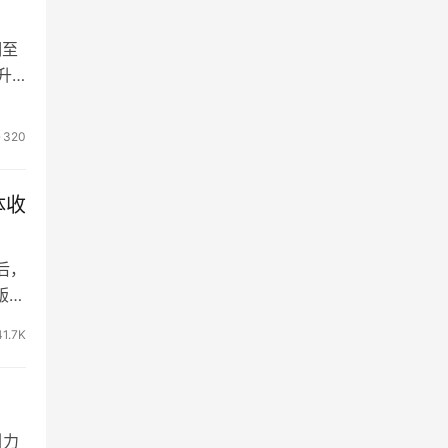
期至
升
320
体收
后，
版预
41.7K
引力