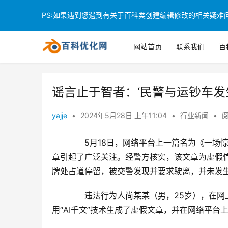
PS:如果遇到您遇到有关于百科类创建编辑修改的相关疑难问题
网站首页
联系我们
百
谣言止于智者：‘民警与运钞车发
yajje
•
2024年5月28日 上午11:04
•
行业新闻
•
阅
　　5月18日，网络平台上一篇名为《一场
章引起了广泛关注。经警方核实，该文章为虚假信
牌处占道停留，被交警发现并要求驶离，并未发
　　违法行为人尚某某（男，25岁），在
用“AI千文”技术生成了虚假文章，并在网络平