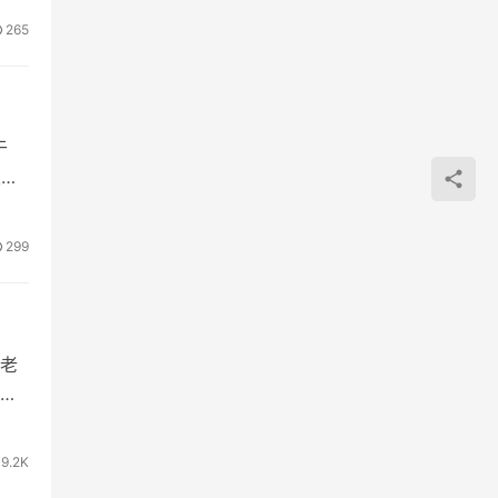
265
于
版上
299
老
方
9.2K