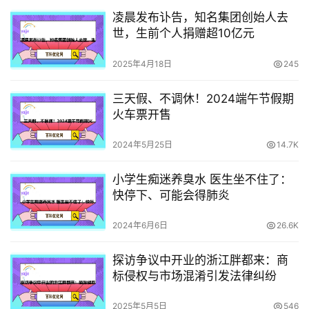
凌晨发布讣告，知名集团创始人去
世，生前个人捐赠超10亿元
2025年4月18日
245
三天假、不调休！2024端午节假期
火车票开售
2024年5月25日
14.7K
小学生痴迷养臭水 医生坐不住了：
快停下、可能会得肺炎
2024年6月6日
26.6K
探访争议中开业的浙江胖都来：商
标侵权与市场混淆引发法律纠纷
2025年5月5日
546