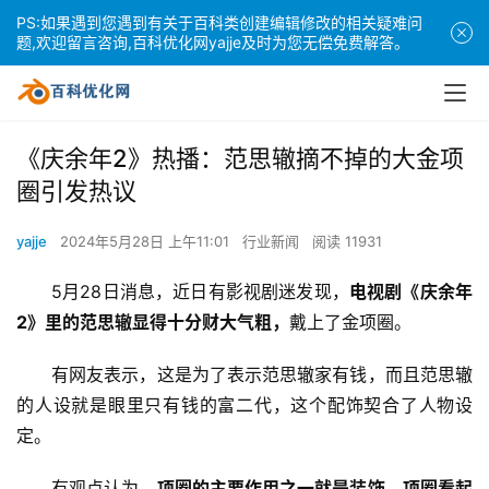
PS:如果遇到您遇到有关于百科类创建编辑修改的相关疑难问
题,欢迎留言咨询,百科优化网yajje及时为您无偿免费解答。
《庆余年2》热播：范思辙摘不掉的大金项
圈引发热议
yajje
2024年5月28日 上午11:01
行业新闻
阅读 11931
5月28日消息，近日有影视剧迷发现，
电视剧《庆余年
2》里的范思辙显得十分财大气粗，
戴上了金项圈。
有网友表示，这是为了表示范思辙家有钱，而且范思辙
的人设就是眼里只有钱的富二代，这个配饰契合了人物设
定。
有观点认为，
项圈的主要作用之一就是装饰，项圈看起