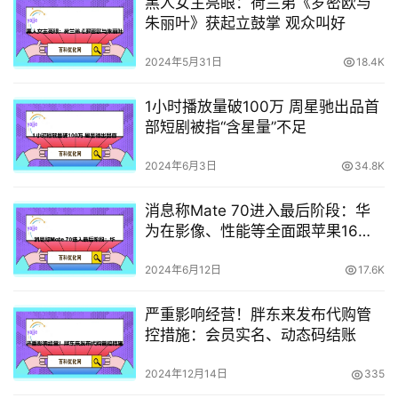
黑人女主亮眼：荷兰弟《罗密欧与
朱丽叶》获起立鼓掌 观众叫好
2024年5月31日
18.4K
1小时播放量破100万 周星驰出品首
部短剧被指“含星量”不足
2024年6月3日
34.8K
消息称Mate 70进入最后阶段：华
为在影像、性能等全面跟苹果16竞
争
2024年6月12日
17.6K
严重影响经营！胖东来发布代购管
控措施：会员实名、动态码结账
2024年12月14日
335