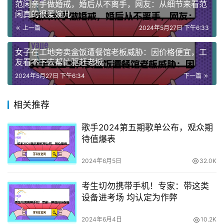
范闲亲手做婚戒，婚后从不离手，网友：从细节来看范
闲真的很爱婉儿
上一篇
2024年5月27日 下午6:33
女子在工地旁卖盒饭遭餐馆老板威胁：因价格便宜，工
友看不下去帮忙驱赶老板
2024年5月27日 下午6:34
下一篇
相关推荐
歌手2024第五期歌单公布，观众期
待值爆表
2024年6月5日
32.0K
考生切勿携带手机！专家：带这类
设备进考场 均认定为作弊
2024年6月4日
10.2K