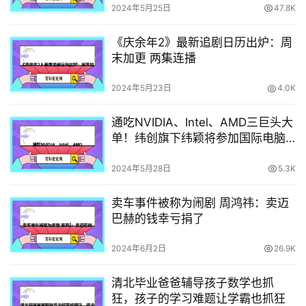
2024年5月25日
47.8K
《庆余年2》最新追剧日历出炉：周
末加更 两集连播
2024年5月23日
4.0K
通吃NVIDIA、Intel、AMD三巨头大
单！纬创旗下纬颖将参加国际电脑
展
2024年5月28日
5.3K
卖车事件被称为闹剧 周鸿祎：卖迈
巴赫的钱幸亏捐了
2024年6月2日
26.9K
清北毕业爸爸辅导孩子数学也抓
狂，孩子的学习难题让学霸也抓狂