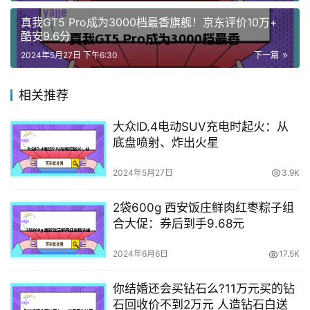
真我GT5 Pro成为3000档最香旗舰！京东评价10万+
酷安9.6分
2024年5月27日 下午6:30
下一篇
相关推荐
大众ID.4电动SUV充电时起火：从
底盘喷射、炸出火星
2024年5月27日
3.9K
2袋600g 西安饭庄鲜肉红枣粽子组
合大促：券后到手9.68元
2024年6月6日
17.5K
你结婚还会买钻石么?11万元买的钻
石回收价不到2万元 人造钻石白送