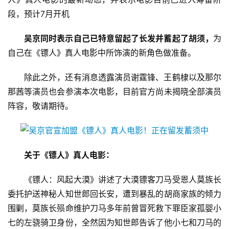
段，预计7月开机
吴京同时表示自己已特意留起了长发并蓄起了胡须，
为
自己在《镖人》真人电影中所饰演的新角色做准备。
除此之外，还有消息透露演员谢霆锋、王鹤棣以及那尔
那茜等演员也会参演本次电影，目前官方尚未揭晓全部演员
阵容，敬请期待。
关于《镖人》真人电影：
《镖人：风起大漠》讲述了大漠镖客刀马受恩人莫族长
委托护送神秘人知世郎回长安，遭到暴乱的胡商家族的倾力
围剿，莫族长殒命维护刀马多年前曾冒死救下罪臣家孤婴小
七的左骁骑卫身份，全然因为知世郎告诉了他小七和刀马的