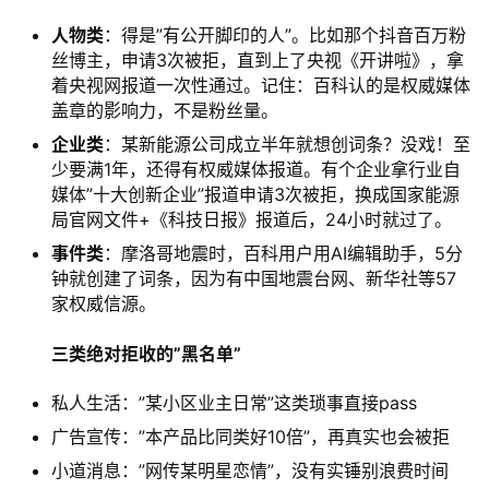
人物类
：得是”有公开脚印的人”。比如那个抖音百万粉
丝博主，申请3次被拒，直到上了央视《开讲啦》，拿
着央视网报道一次性通过。记住：百科认的是权威媒体
盖章的影响力，不是粉丝量。
企业类
：某新能源公司成立半年就想创词条？没戏！至
少要满1年，还得有权威媒体报道。有个企业拿行业自
媒体”十大创新企业”报道申请3次被拒，换成国家能源
局官网文件+《科技日报》报道后，24小时就过了。
事件类
：摩洛哥地震时，百科用户用AI编辑助手，5分
钟就创建了词条，因为有中国地震台网、新华社等57
家权威信源。
三类绝对拒收的”黑名单”
私人生活：”某小区业主日常”这类琐事直接pass
广告宣传：”本产品比同类好10倍”，再真实也会被拒
小道消息：”网传某明星恋情”，没有实锤别浪费时间