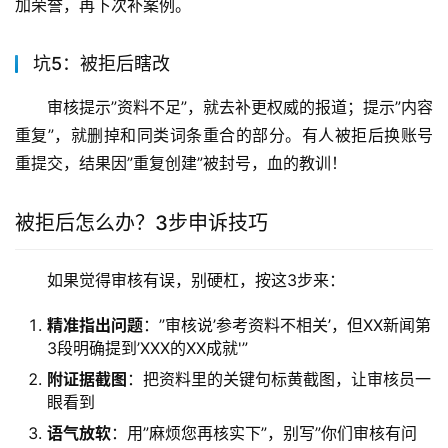
加荣誉，再下次补案例。
坑5：被拒后瞎改
审核提示”资料不足”，就去补更权威的报道；提示”内容
重复”，就删掉和同类词条重合的部分。有人被拒后换账号
重提交，结果因”重复创建”被封号，血的教训！
被拒后怎么办？3步申诉技巧
如果觉得审核有误，别硬杠，按这3步来：
精准指出问题
：”审核说’参考资料不相关’，但XX新闻第
3段明确提到’XXX的XX成就'”
附证据截图
：把资料里的关键句标黄截图，让审核员一
眼看到
语气放软
：用”麻烦您再核实下”，别写”你们审核有问