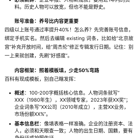
料。历史人物可以放宽，但也不能是野史。
账号准备：养号比内容更重要
四级以上账号通过率提升40%！怎么养？先完善账号信息，
绑定手机实名。然后去编辑 existing 词条，比如给”北京故
宫”补充开放时间，给”周杰伦”修正专辑发行日期。记住：别
一上来就创建，先刷”好感度”。
内容框架：照着模板填，少走50%弯路
百科有现成模板，别自己瞎发挥：
概述
：100-200字概括核心信息。人物词条就写”
XXX（1980年生），XX领域专家，2023年获XX奖”；
企业词条写”XX公司（2010年成立），主营XX业务，
市场份额XX%”。
基本信息栏
：像填表格一样准确。企业的注册资本、法
人，必须和天眼查一致；人物的出生日期、国籍，要有
身份证或护照佐证。